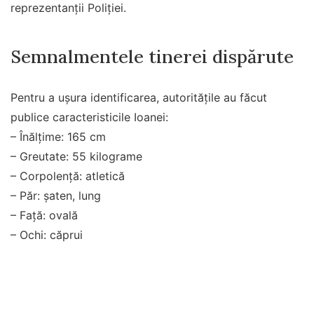
reprezentanții Poliției.
Semnalmentele tinerei dispărute
Pentru a ușura identificarea, autoritățile au făcut
publice caracteristicile Ioanei:
– Înălțime: 165 cm
– Greutate: 55 kilograme
– Corpolență: atletică
– Păr: șaten, lung
– Față: ovală
– Ochi: căprui