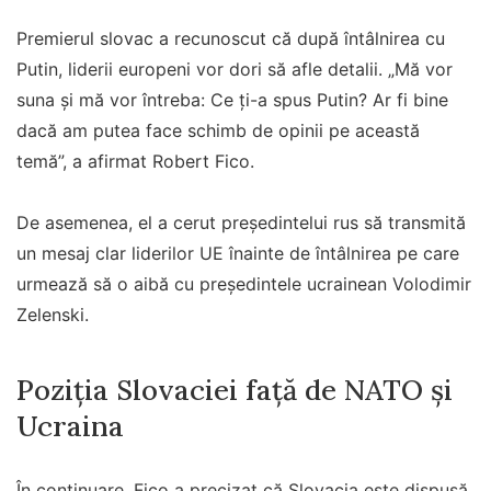
Premierul slovac a recunoscut că după întâlnirea cu
Putin, liderii europeni vor dori să afle detalii. „Mă vor
suna şi mă vor întreba: Ce ţi-a spus Putin? Ar fi bine
dacă am putea face schimb de opinii pe această
temă”, a afirmat Robert Fico.
De asemenea, el a cerut președintelui rus să transmită
un mesaj clar liderilor UE înainte de întâlnirea pe care
urmează să o aibă cu președintele ucrainean Volodimir
Zelenski.
Poziția Slovaciei față de NATO și
Ucraina
În continuare, Fico a precizat că Slovacia este dispusă