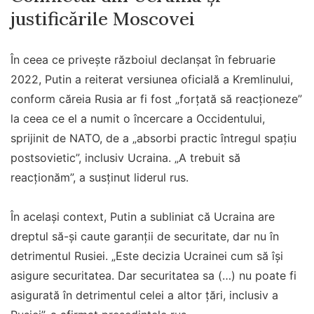
justificările Moscovei
În ceea ce privește războiul declanșat în februarie
2022, Putin a reiterat versiunea oficială a Kremlinului,
conform căreia Rusia ar fi fost „forţată să reacţioneze”
la ceea ce el a numit o încercare a Occidentului,
sprijinit de NATO, de a „absorbi practic întregul spaţiu
postsovietic”, inclusiv Ucraina. „A trebuit să
reacţionăm”, a susținut liderul rus.
În același context, Putin a subliniat că Ucraina are
dreptul să-și caute garanții de securitate, dar nu în
detrimentul Rusiei. „Este decizia Ucrainei cum să îşi
asigure securitatea. Dar securitatea sa (…) nu poate fi
asigurată în detrimentul celei a altor ţări, inclusiv a