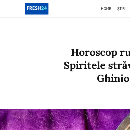
HOME
ȘTIRI
Horoscop ru
Spiritele str
Ghinio