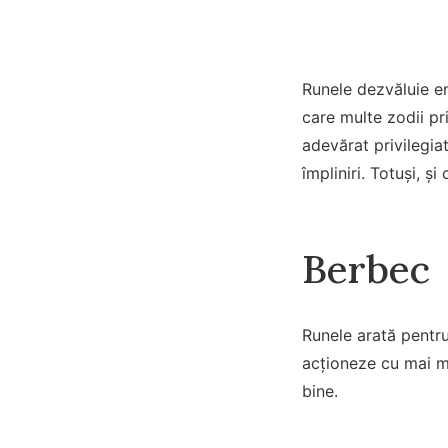
Runele dezvăluie en
care multe zodii pr
adevărat privilegiat
împliniri. Totuși, ș
Berbec
Runele arată pentru
acționeze cu mai m
bine.