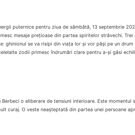
ergii puternice pentru ziua de sâmbătă, 13 septembrie 2025
imesc mesaje prețioase din partea spiritelor străvechi. Trei
e: ghinionul se va risipi din viața lor și vor păși pe un drum
i celelalte zodii primesc îndrumări clare pentru a-și găsi echil
 Berbeci o eliberare de tensiuni interioare. Este momentul să
ult curaj. O veste neașteptată din partea unei persoane apr