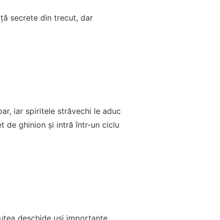
ță secrete din trecut, dar
r, iar spiritele străvechi le aduc
 de ghinion și intră într-un ciclu
putea deschide uși importante,