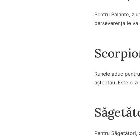
Pentru Balanțe, ziua
perseverența le va
Scorpio
Runele aduc pentru 
așteptau. Este o zi 
Săgetăt
Pentru Săgetători, 