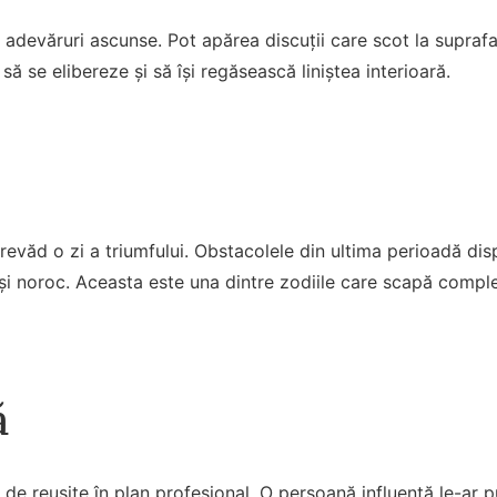
 adevăruri ascunse. Pot apărea discuții care scot la suprafa
 să se elibereze și să își regăsească liniștea interioară.
revăd o zi a triumfului. Obstacolele din ultima perioadă dispa
 și noroc. Aceasta este una dintre zodiile care scapă complet
ă
 de reușite în plan profesional. O persoană influentă le-ar 