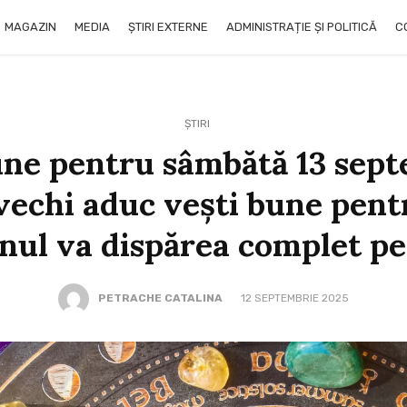
MAGAZIN
MEDIA
ȘTIRI EXTERNE
ADMINISTRAȚIE ȘI POLITICĂ
C
ȘTIRI
ne pentru sâmbătă 13 sept
ăvechi aduc vești bune pent
nul va dispărea complet pe
PETRACHE CATALINA
12 SEPTEMBRIE 2025