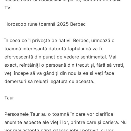
TV.
Horoscop rune toamnă 2025 Berbec
În ceea ce îi privește pe nativii Berbec, urmează o
toamnă interesantă datorită faptului că va fi
efervescentă din punct de vedere sentimental. Mai
exact, reîntâlniți o persoană din trecut și, fără să vreți,
veți începe să vă gândiți din nou la ea și veți face
demersuri să reluați legătura cu aceasta.
Taur
Persoanele Taur au o toamnă în care vor clarifica
anumite aspecte ale vieții lor, printre care și cariera. Nu
vor mai aștepta până găsesc jobul potrivit, ci vor