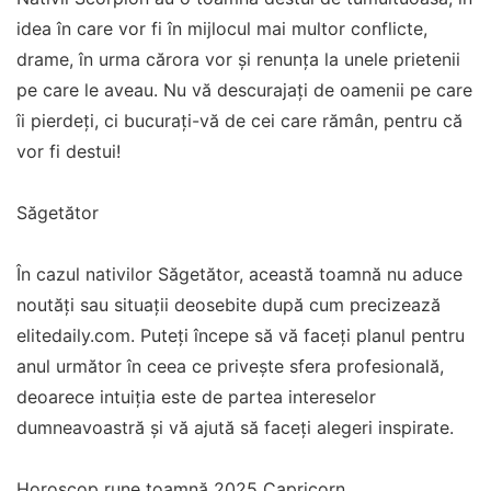
idea în care vor fi în mijlocul mai multor conflicte,
drame, în urma cărora vor și renunța la unele prietenii
pe care le aveau. Nu vă descurajați de oamenii pe care
îi pierdeți, ci bucurați-vă de cei care rămân, pentru că
vor fi destui!
Săgetător
În cazul nativilor Săgetător, această toamnă nu aduce
noutăți sau situații deosebite după cum precizează
elitedaily.com. Puteți începe să vă faceți planul pentru
anul următor în ceea ce privește sfera profesională,
deoarece intuiția este de partea intereselor
dumneavoastră și vă ajută să faceți alegeri inspirate.
Horoscop rune toamnă 2025 Capricorn