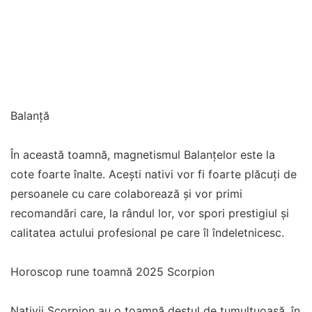
Balanță
În această toamnă, magnetismul Balanțelor este la
cote foarte înalte. Acești nativi vor fi foarte plăcuți de
persoanele cu care colaborează și vor primi
recomandări care, la rândul lor, vor spori prestigiul și
calitatea actului profesional pe care îl îndeletnicesc.
Horoscop rune toamnă 2025 Scorpion
Nativii Scorpion au o toamnă destul de tumultuoasă, în