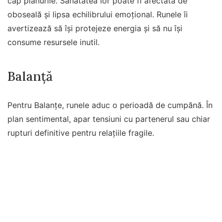
cap planurile. Sănătatea lor poate fi afectată de
oboseală și lipsa echilibrului emoțional. Runele îi
avertizează să își protejeze energia și să nu își
consume resursele inutil.
Balanță
Pentru Balanțe, runele aduc o perioadă de cumpănă. În
plan sentimental, apar tensiuni cu partenerul sau chiar
rupturi definitive pentru relațiile fragile.