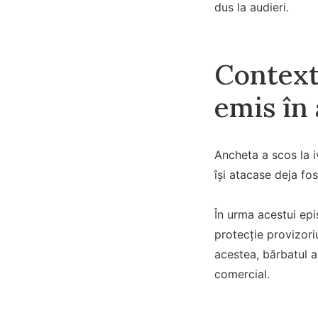
dus la audieri.
Contextu
emis în 
Ancheta a scos la iv
își atacase deja fo
În urma acestui epi
protecție provizori
acestea, bărbatul a
comercial.