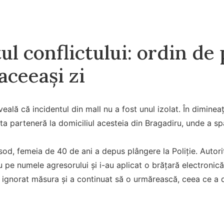
l conflictului: ordin de 
aceeași zi
eală că incidentul din mall nu a fost unul izolat. În dimineaț
sta parteneră la domiciliul acesteia din Bragadiru, unde a sp
sod, femeia de 40 de ani a depus plângere la Poliție. Autori
u pe numele agresorului și i-au aplicat o brățară electronic
 ignorat măsura și a continuat să o urmărească, ceea ce a d