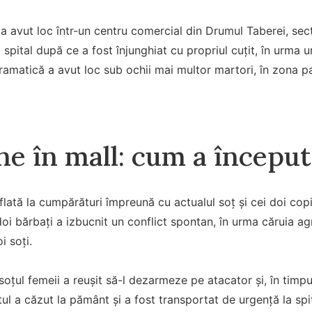
 a avut loc într-un centru comercial din Drumul Taberei, sec
 spital după ce a fost înjunghiat cu propriul cuțit, în urma un
amatică a avut loc sub ochii mai multor martori, în zona p
ne în mall: cum a început
flată la cumpărături împreună cu actualul soț și cei doi copi
doi bărbați a izbucnit un conflict spontan, în urma căruia agr
i soți.
r, soțul femeii a reușit să-l dezarmeze pe atacator și, în timpul
tul a căzut la pământ și a fost transportat de urgență la spit