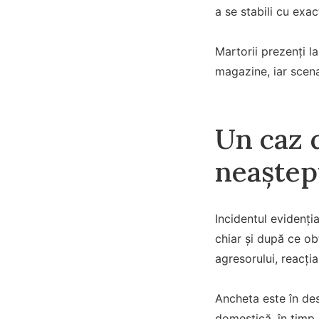
a se stabili cu exac
Martorii prezenți la
magazine, iar scena
Un caz 
neaștep
Incidentul evidenți
chiar și după ce ob
agresorului, reacți
Ancheta este în des
domestică, în timp 