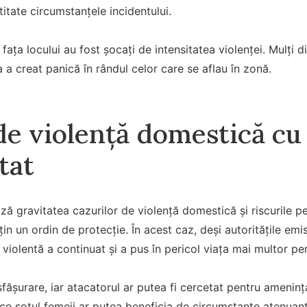
titate circumstanțele incidentului.
 fața locului au fost șocați de intensitatea violenței. Mulți di
 a creat panică în rândul celor care se aflau în zonă.
de violență domestică cu 
tat
ază gravitatea cazurilor de violență domestică și riscurile p
țin un ordin de protecție. În acest caz, deși autoritățile em
a violentă a continuat și a pus în pericol viața mai multor pe
fășurare, iar atacatorul ar putea fi cercetat pentru amenința
ce soțul femeii ar putea beneficia de circumstanțe atenuan