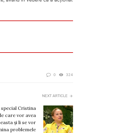
0
324
NEXT ARTICLE
special Cristina
le care vor avea
sta și li se vor
mina problemele