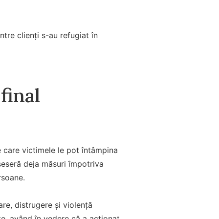
ntre clienți s-au refugiat în
final
e care victimele le pot întâmpina
iseseră deja măsuri împotriva
rsoane.
re, distrugere și violență
te, având în vedere că a acționat