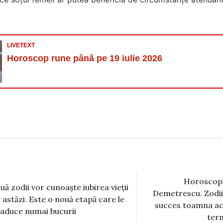
LIVETEXT
Horoscop rune până pe 19 iulie 2026
Horoscop 
uă zodii vor cunoaște iubirea vieții
Demetrescu. Zodii
r astăzi. Este o nouă etapă care le
succes toamna acea
 aduce numai bucurii
ter