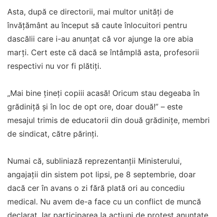
Asta, după ce directorii, mai multor unități de
învățământ au început să caute înlocuitori pentru
dascălii care i-au anunțat că vor ajunge la ore abia
marți. Cert este că dacă se întâmplă asta, profesorii
respectivi nu vor fi plătiți.
„Mai bine țineți copiii acasă! Oricum stau degeaba în
grădiniță și în loc de opt ore, doar două!” – este
mesajul trimis de educatorii din două grădinițe, membri
de sindicat, către părinți.
Numai că, subliniază reprezentanții Ministerului,
angajații din sistem pot lipsi, pe 8 septembrie, doar
dacă cer în avans o zi fără plată ori au concediu
medical. Nu avem de-a face cu un conflict de muncă
declarat. Iar participarea la acțiuni de protest anunțate