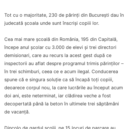
Tot cu o majoritate, 230 de părinți din București dau în
judecată școala unde sunt înscriși copiii lor.
Cea mai mare școală din România, 195 din Capitală,
începe anul școlar cu 3.000 de elevi și trei directori
demisionari, care au recurs la acest gest după ce
inspectorii au aflat despre programul trimis părinților –
în trei schimburi, ceea ce e acum ilegal. Conducerea
spune că e singura soluție ca să încapă toți copiii,
deoarece corpul nou, la care lucrările au început acum
doi ani, este neterminat, iar clădirea veche a fost
decopertată până la beton în ultimele trei săptămâni
de vacanță.
Dincolo de gardul școlii, pe 15 locuri de parcare au