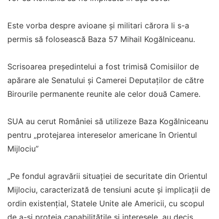
Este vorba despre avioane și militari cărora li s-a
permis să folosească Baza 57 Mihail Kogălniceanu.
Scrisoarea președintelui a fost trimisă Comisiilor de
apărare ale Senatului şi Camerei Deputaților de către
Birourile permanente reunite ale celor două Camere.
SUA au cerut României să utilizeze Baza Kogălniceanu
pentru „protejarea intereselor americane în Orientul
Mijlociu”
„Pe fondul agravării situației de securitate din Orientul
Mijlociu, caracterizată de tensiuni acute şi implicații de
ordin existențial, Statele Unite ale Americii, cu scopul
de a-şi proteja capabilitățile şi interesele, au decis