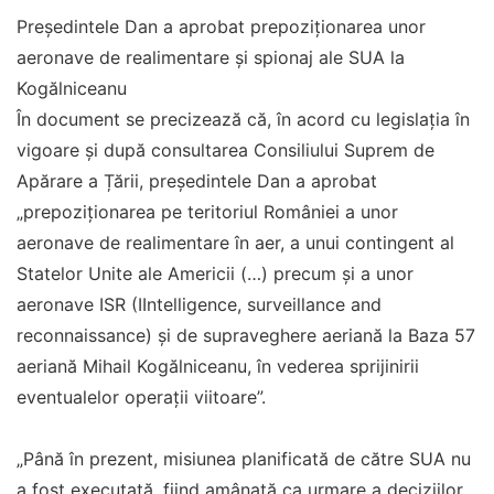
Președintele Dan a aprobat prepoziționarea unor
aeronave de realimentare și spionaj ale SUA la
Kogălniceanu
În document se precizează că, în acord cu legislația în
vigoare şi după consultarea Consiliului Suprem de
Apărare a Țării, președintele Dan a aprobat
„prepoziţionarea pe teritoriul României a unor
aeronave de realimentare în aer, a unui contingent al
Statelor Unite ale Americii (…) precum şi a unor
aeronave ISR (IIntelligence, surveillance and
reconnaissance) şi de supraveghere aeriană la Baza 57
aeriană Mihail Kogălniceanu, în vederea sprijinirii
eventualelor operaţii viitoare”.
„Până în prezent, misiunea planificată de către SUA nu
a fost executată, fiind amânată ca urmare a deciziilor