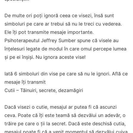
De multe ori poți ignoră ceea ce visezi, însă sunt
simboluri pe care ar trebui să nu le treci cu vederea.
Ele îți pot transmite mesaje importante.
Psihoterapeutul Jeffrey Sumber spune că visele au
înțelesuri legate de modul în care omul percepe lumea
și pe ei înșiși. Nu ignora aceste vise!
Iată 6 simboluri din vise pe care să nu le ignori. Află ce
mesaje îți transmit
Cutii – Tăinuiri, secrete, dezamăgiri
Dacă visezi o cutie, mesajul ar putea fi că ascunzi
ceva. Poate că îți este teamă să dezvălui un adevăr, o
trăire pe care o ții la secret. Dacă este deschisă cutia,
mesajul poate fi că a venit momentul să dezvălui cuiva