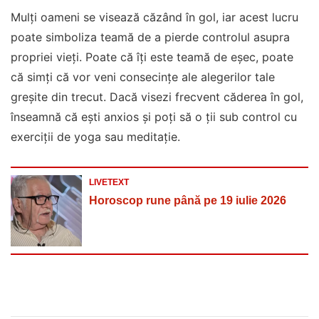
Mulți oameni se visează căzând în gol, iar acest lucru
poate simboliza teamă de a pierde controlul asupra
propriei vieți. Poate că îți este teamă de eșec, poate
că simți că vor veni consecințe ale alegerilor tale
greșite din trecut. Dacă visezi frecvent căderea în gol,
înseamnă că ești anxios și poți să o ții sub control cu
exerciții de yoga sau meditație.
LIVETEXT
Horoscop rune până pe 19 iulie 2026