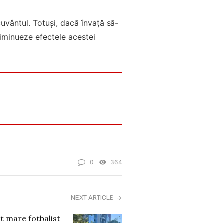
cuvântul. Totuși, dacă învață să-
 diminueze efectele acestei
0
364
NEXT ARTICLE
st mare fotbalist