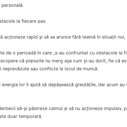
a personală.
stacole la fiecare pas
să acționeze rapid și să se arunce fără teamă în situații noi,
rte de o perioadă în care „s-au confruntat cu obstacole la fi
escopere că planurile nu merg așa cum și-au dorit, fie că es
eli neprevăzute sau conflicte la locul de muncă.
și energia lor îi ajută să depășească greutățile, dar acum au
erbecii să-și păstreze calmul și să nu acționeze impulsiv, 
este doar temporară.