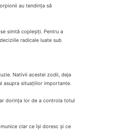
orpionii au tendința să
 se simtă copleșiți. Pentru a
deciziile radicale luate sub
ie. Nativii acestei zodii, deja
l asupra situațiilor importante.
ar dorința lor de a controla totul
omunice clar ce își doresc și ce