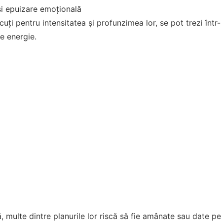
și epuizare emoțională
uți pentru intensitatea și profunzimea lor, se pot trezi într-
de energie.
, multe dintre planurile lor riscă să fie amânate sau date 