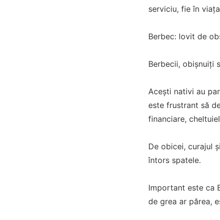
serviciu, fie în viaț
Berbec: lovit de ob
Berbecii, obișnuiți 
Acești nativi au pa
este frustrant să d
financiare, cheltui
De obicei, curajul 
întors spatele.
Important este ca B
de grea ar părea, 