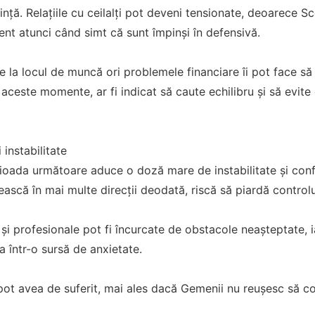
nță. Relațiile cu ceilalți pot deveni tensionate, deoarece Sc
nt atunci când simt că sunt împinși în defensivă.
de la locul de muncă ori problemele financiare îi pot face să
aceste momente, ar fi indicat să caute echilibru și să evite 
 instabilitate
oada următoare aduce o doză mare de instabilitate și confuz
ască în mai multe direcții deodată, riscă să piardă controlu
 și profesionale pot fi încurcate de obstacole neașteptate, i
 într-o sursă de anxietate.
ți pot avea de suferit, mai ales dacă Gemenii nu reușesc să c