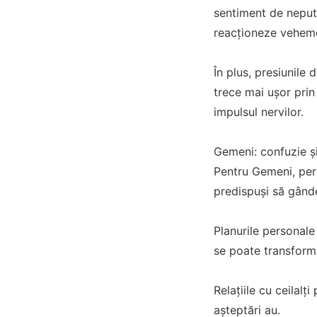
sentiment de neputi
reacționeze veheme
În plus, presiunile 
trece mai ușor prin 
impulsul nervilor.
Gemeni: confuzie și
Pentru Gemeni, peri
predispuși să gânde
Planurile personale
se poate transforma
Relațiile cu ceilal
așteptări au.