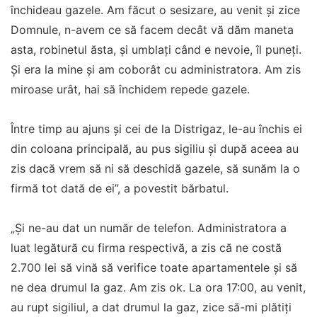
închideau gazele. Am făcut o sesizare, au venit și zice
Domnule, n-avem ce să facem decât vă dăm maneta
asta, robinetul ăsta, și umblați când e nevoie, îl puneți.
Și era la mine și am coborât cu administratora. Am zis
miroase urât, hai să închidem repede gazele.
Între timp au ajuns și cei de la Distrigaz, le-au închis ei
din coloana principală, au pus sigiliu și după aceea au
zis dacă vrem să ni să deschidă gazele, să sunăm la o
firmă tot dată de ei”, a povestit bărbatul.
„Și ne-au dat un număr de telefon. Administratora a
luat legătură cu firma respectivă, a zis că ne costă
2.700 lei să vină să verifice toate apartamentele și să
ne dea drumul la gaz. Am zis ok. La ora 17:00, au venit,
au rupt sigiliul, a dat drumul la gaz, zice să-mi plătiți