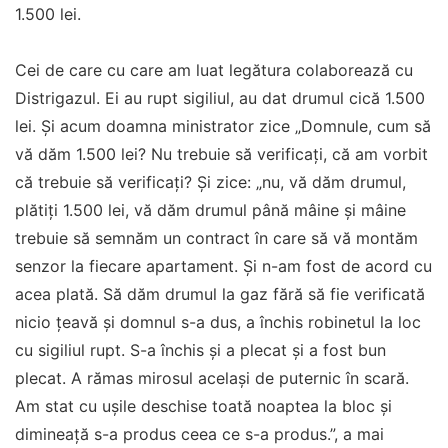
1.500 lei.
Cei de care cu care am luat legătura colaborează cu
Distrigazul. Ei au rupt sigiliul, au dat drumul cică 1.500
lei. Și acum doamna ministrator zice „Domnule, cum să
vă dăm 1.500 lei? Nu trebuie să verificați, că am vorbit
că trebuie să verificați? Și zice: „nu, vă dăm drumul,
plătiți 1.500 lei, vă dăm drumul până mâine și mâine
trebuie să semnăm un contract în care să vă montăm
senzor la fiecare apartament. Și n-am fost de acord cu
acea plată. Să dăm drumul la gaz fără să fie verificată
nicio țeavă și domnul s-a dus, a închis robinetul la loc
cu sigiliul rupt. S-a închis și a plecat și a fost bun
plecat. A rămas mirosul același de puternic în scară.
Am stat cu ușile deschise toată noaptea la bloc și
dimineață s-a produs ceea ce s-a produs.”, a mai