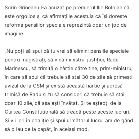
Sorin Grineanu l-a acuzat pe premierul Ilie Bolojan că
este orgolios și că afirmațiile acestuia că își dorește
reforma pensiilor speciale reprezintă doar un joc de
imagine.
„Nu poţi să spui că tu vrei să elimini pensiile speciale
pentru magistraţi, să vină ministrul justiţiei, Radu
Marinescu, să trimită o hârtie către tine, prim-ministru,
în care să spui că trebuie să stai 30 de zile să primeşti
avizul de la CSM şi există această hârtie şi adresă
trimisă de Radu şi tu să consideri că trebuie să stai
doar 10 zile, că aşa eşti învăţat. Şi te aştepţi de la
Curtea Constituţională să treacă peste aceste lucruri.
Şi vii ieri în coaliţie şi spui următorul lucru: am de gând
să o iau de la capăt, în acelaşi mod.