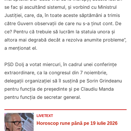
se fac şi ascultând sistemul, şi vorbind cu Ministrul
Justiţiei, care, da, în toate aceste săptămâni a trimis
către Guvern observaţii de care nu s-a ţinut cont. De
ce? Pentru că trebuie să lucrăm la statuia unora şi
altora mai degrabă decât a rezolva anumite probleme”,
a menţionat el.
PSD Dolj a votat miercuri, în cadrul unei conferinţe
extraordinare, ca la congresul din 7 noiembrie,
delegaţii organizaţiei să îl susţină pe Sorin Grindeanu
pentru funcţia de preşedinte şi pe Claudiu Manda
pentru funcţia de secretar general.
LIVETEXT
Horoscop rune până pe 19 iulie 2026