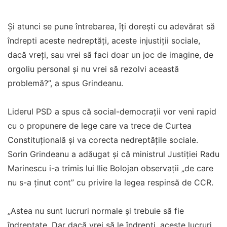
Şi atunci se pune întrebarea, îţi doreşti cu adevărat să
îndrepti aceste nedreptăţi, aceste injustiţii sociale,
dacă vreţi, sau vrei să faci doar un joc de imagine, de
orgoliu personal şi nu vrei să rezolvi această
problemă?”, a spus Grindeanu.
Liderul PSD a spus că social-democraţii vor veni rapid
cu o propunere de lege care va trece de Curtea
Constituțională și va corecta nedreptățile sociale.
Sorin Grindeanu a adăugat și că ministrul Justiției Radu
Marinescu i-a trimis lui Ilie Bolojan observații „de care
nu s-a ținut cont” cu privire la legea respinsă de CCR.
„Astea nu sunt lucruri normale şi trebuie să fie
îndreptate. Dar dacă vrei să le îndrepţi, aceste lucruri