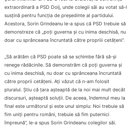
extraordinară a PSD Dolj, unde colegii săi au votat să-l
susțină pentru funcția de președinte al partidului.
Acestora, Sorin Grindeanu le-a spus că PSD trebuie să
demonstreze că „poţi guverna şi cu inima deschisă, nu
doar cu sprânceana încruntată către propriii cetăţeni”.
„Să arătăm că PSD poate să se schimbe fără să-şi
renege rădăcinile. Să demonstrăm că poţi guverna şi
cu inima deschisă, nu doar cu sprânceana încruntată
către proprii cetăţeni. Aţi văzut că n-am folosit
pluralul. Ştiu că ţara aşteaptă de la noi mai mult decât
discursuri, aşteaptă soluţii. De aceea, îndemnul meu la
final este următorul şi este unul simplu: Noi trebuie să
fim uniţi pentru români, trebuie să fim puternici
împreună”, le-a spus Sorin Grindeanu colegilor săi.