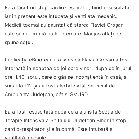
Ea a făcut un stop cardio-respirator, fiind resuscitată,
iar în prezent este intubată şi ventilată mecanic.
Medicii tocmai au anunțat că starea Flaviei Groșan
este și mai critică ca la internare. Mai jos aflați ce
spune soțul.
Publicația eBihoreanul a scris că Flavia Groşan a fost
internată în noaptea de joi spre vineri, după ce în jurul
orei 1.40, soţul, care o găsise inconştientă în casă, a
sunat la 112 şi au fost alertate atât Serviciul de
Ambulanţă Judeţean, cât şi SMURD.
Ea a fost resuscitată după ce a ajuns la Secţia de
Terapie Intensivă a Spitalului Judeţean Bihor în stop
cardio-respirator și e în comă. Este intubată şi
ventilată mecanic.