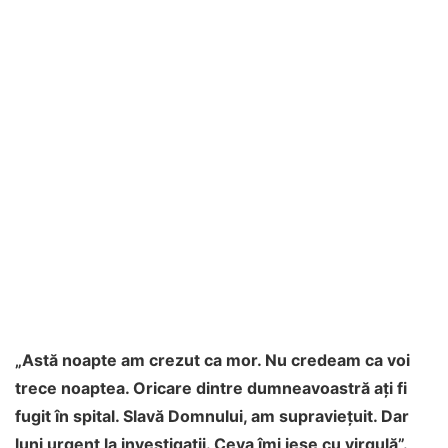
„Astă noapte am crezut ca mor. Nu credeam ca voi
trece noaptea. Oricare dintre dumneavoastră aţi fi
fugit în spital. Slavă Domnului, am supravieţuit. Dar
luni urgent la investigaţii. Ceva îmi iese cu virgulă”.