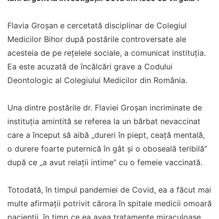
Flavia Groșan e cercetată disciplinar de Colegiul
Medicilor Bihor după postările controversate ale
acesteia de pe rețelele sociale, a comunicat instituţia.
Ea este acuzată de încălcări grave a Codului
Deontologic al Colegiului Medicilor din România.
Una dintre postările dr. Flaviei Groşan incriminate de
instituţia amintită se referea la un bărbat nevaccinat
care a început să aibă „dureri în piept, ceaţă mentală,
o durere foarte puternică în gât şi o oboseală teribilă”
după ce „a avut relaţii intime” cu o femeie vaccinată.
Totodată, în timpul pandemiei de Covid, ea a făcut mai
multe afirmații potrivit cărora în spitale medicii omoară
pacienții, în timp ce ea avea tratamente miraculoase.