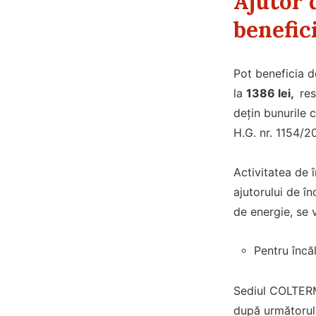
Ajutor 
benefici
Pot beneficia d
la
1386 lei,
res
dețin bunurile 
H.G. nr. 1154/2
Activitatea de 
ajutorului de î
de energie, se 
Pentru încă
Sediul COLTERM
după următorul