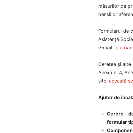
mǎsurilor de pr
pensiilor aferen
Formularul de
c
Asistență Socia
e-mail:
ajutoar
Cererea și alte
Anexa nr.4, Ane
site,
această se
Ajutor de încă
Cerere – de
formular ti
Componenţa 