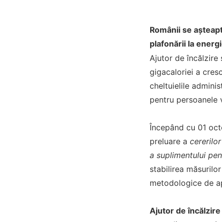
Românii se așteaptă
plafonării la energi
Ajutor de încălzire
gigacaloriei a cres
cheltuielile admini
pentru persoanele v
Începând cu 01 oct
preluare a
cererilo
a suplimentului pen
stabilirea măsurilo
metodologice de ap
Ajutor de încălzi