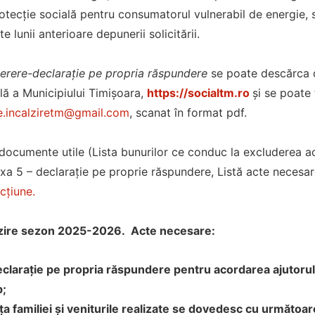
otecție socială pentru consumatorul vulnerabil de energie, s
te lunii anterioare depunerii solicitării.
erere-declarație pe propria răspundere
se poate descărca de
lă a Municipiului Timișoara,
https://socialtm.ro
și se poate 
e.incalziretm@gmail.com
, scanat în format pdf.
 documente utile (Lista bunurilor ce conduc la excluderea aco
xa 5 – declarație pe proprie răspundere, Listă acte neces
cțiune.
lzire sezon 2025-2026. Acte necesare:
clarație pe propria răspundere pentru acordarea ajutorului
p;
familiei şi veniturile realizate se dovedesc cu următoar