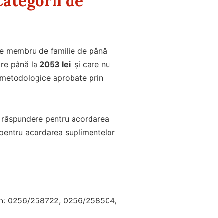
Categorii de
e pe membru de familie de până
are până la
2053 lei
și care nu
e metodologice aprobate prin
ie răspundere pentru acordarea
 pentru acordarea suplimentelor
fon: 0256/258722, 0256/258504,