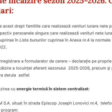
de încălzire sezon 2025-2026. 
ari:
e acest drept familiile care realizează venituri lunare net
pectiv persoanele singure care realizează venituri nete lun
cuprinse în
Lista bunurilor
cuprinse în Anexa nr.4 la normel
022.
înregistrare a formularelor de cerere – declarație pe propr
ncǎlzire a locuinței aferent sezonului 2025-2026, precum și
va derula astfel:
lzirea cu
energie termică în sistem centralizat:
 S.A. situat în strada Episcop Joseph Lonovici nr.4, tele
 program: