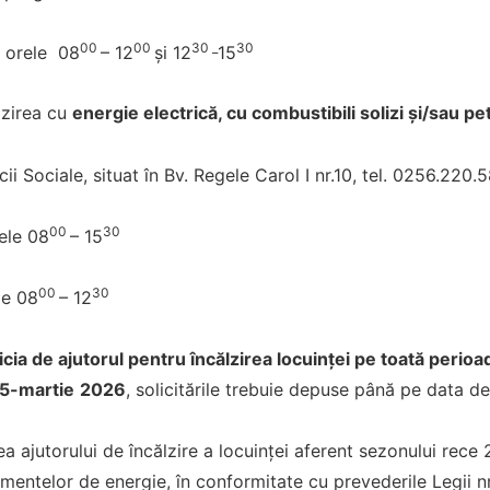
00
00
30 _
30
re orele 08
– 12
și 12
15
lzirea cu
energie electrică, cu combustibili solizi şi/sau pet
cii Sociale, situat în Bv. Regele Carol I nr.10, tel. 0256.22
00
30
rele 08
– 15
00
30
ele 08
– 12
cia de ajutorul pentru încălzirea locuinței pe toată perio
5-martie
2026
, solicitările trebuie depuse până pe data de
a ajutorului de încălzire a locuinței aferent sezonului rec
mentelor de energie, în conformitate cu prevederile Legii nr