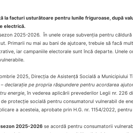
 la facturi usturătoare pentru lunile friguroase, după val
e electrică.
 sezon 2025-2026. În unele orașe subvenția pentru căldură a
cut. Primarii nu mai au bani de ajutoare, trebuie să facă mul
strative, iar campaniile electorale sunt încă departe. Unele o
ulnerabile.
ombrie 2025, Direcția de Asistență Socială a Municipiului
r – declarație pe propria răspundere pentru acordarea ajutoru
tru energie
, în vederea aplicării prevederilor Legii nr. 226
r de protecție socială pentru consumatorul vulnerabil de en
licare a acesteia, aprobate prin H.G. nr. 1154/2022, pentr
re sezon 2025-2026
se acordă pentru consumatorii vulnerabi