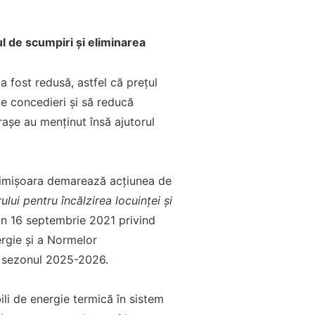
ul de scumpiri și eliminarea
 fost redusă, astfel că prețul
te concedieri şi să reducă
raşe au menţinut însă ajutorul
 Timișoara demarează acțiunea de
lui pentru încălzirea locuinței și
 din 16 septembrie 2021 privind
ergie și a Normelor
u sezonul 2025-2026.
li de energie termică în sistem