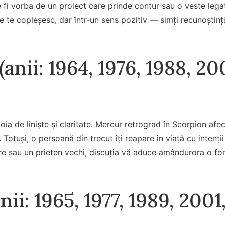
e fi vorba de un proiect care prinde contur sau o veste le
le te copleșesc, dar într-un sens pozitiv — simți recunoștinț
anii: 1964, 1976, 1988, 20
ia de liniște și claritate. Mercur retrograd în Scorpion afe
Totuși, o persoană din trecut îți reapare în viață cu intenți
ire sau un prieten vechi, discuția vă aduce amândurora o fo
nii: 1965, 1977, 1989, 2001