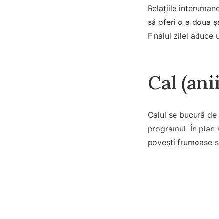
Relațiile interumane
să oferi o a doua șa
Finalul zilei aduce
Cal (ani
Calul se bucură de 
programul. În plan 
povești frumoase sa