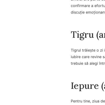
confirmare a efortur
discuție emoționant
Tigru (a
Tigrul trăiește o zi
iubire care revine s
trebuie să alegi înt
Iepure (
Pentru tine, ziua d