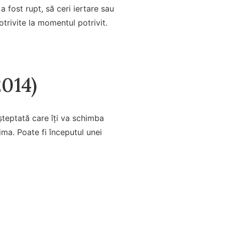
a fost rupt, să ceri iertare sau
otrivite la momentul potrivit.
2014)
șteptată care îți va schimba
ima. Poate fi începutul unei