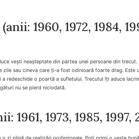
(anii: 1960, 1972, 1984, 1
aduce vești neașteptate din partea unei persoane din trecut. 
e zile sau cineva care ți-a fost odinioară foarte drag. Est
 a redeschide o poartă a sufletului. Trecutul îți aduce lacri
egături nu se pierd niciodată.
nii: 1961, 1973, 1985, 1997,
e o zi plină de realizări profesionale. Poți primi o veste bun