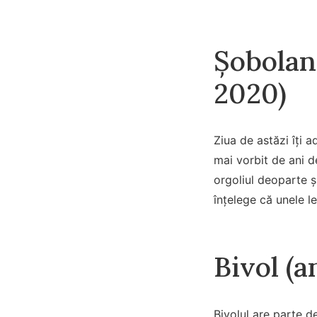
Șobolan 
2020)
Ziua de astăzi îți 
mai vorbit de ani d
orgoliul deoparte și
înțelege că unele l
Bivol (a
Bivolul are parte d