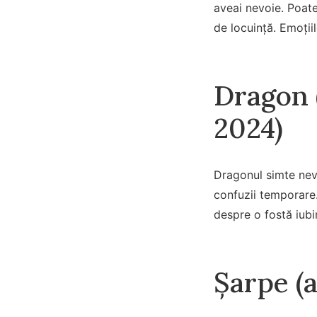
aveai nevoie. Poat
de locuință. Emoții
Dragon (
2024)
Dragonul simte nevo
confuzii temporare. 
despre o fostă iub
Șarpe (a