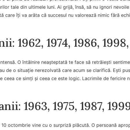
ilor tale din ultimele luni. Ai grijă, însă, să nu ignori nevoi
ă care îți va arăta că succesul nu valorează nimic fără echili
nii: 1962, 1974, 1986, 1998
 intensă. O întâlnire neașteptată te face să retrăiești senti
au de o situație nerezolvată care acum se clarifică. Ești pus 
re ceea ce simți și ceea ce este logic. Lacrimile de fericire 
anii: 1963, 1975, 1987, 199
e 10 octombrie vine cu o surpriză plăcută. O persoană apropia