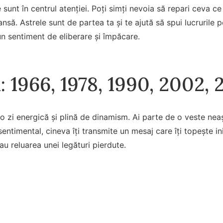
 sunt în centrul atenției. Poți simți nevoia să repari ceva ce 
nsă. Astrele sunt de partea ta și te ajută să spui lucrurile p
 un sentiment de eliberare și împăcare.
i: 1966, 1978, 1990, 2002, 
o zi energică și plină de dinamism. Ai parte de o veste nea
sentimental, cineva îți transmite un mesaj care îți topește in
u reluarea unei legături pierdute.