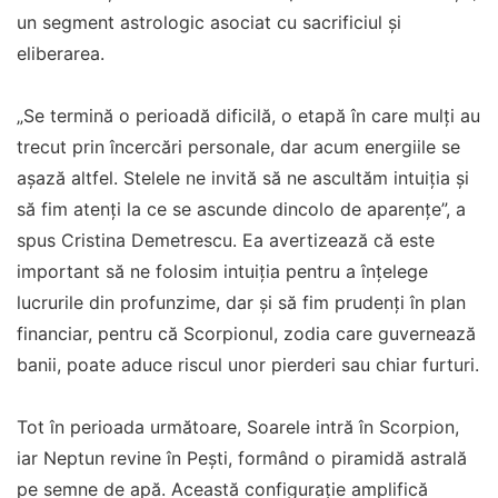
un segment astrologic asociat cu sacrificiul și
eliberarea.
„Se termină o perioadă dificilă, o etapă în care mulți au
trecut prin încercări personale, dar acum energiile se
așază altfel. Stelele ne invită să ne ascultăm intuiția și
să fim atenți la ce se ascunde dincolo de aparențe”, a
spus Cristina Demetrescu. Ea avertizează că este
important să ne folosim intuiția pentru a înțelege
lucrurile din profunzime, dar și să fim prudenți în plan
financiar, pentru că Scorpionul, zodia care guvernează
banii, poate aduce riscul unor pierderi sau chiar furturi.
Tot în perioada următoare, Soarele intră în Scorpion,
iar Neptun revine în Pești, formând o piramidă astrală
pe semne de apă. Această configurație amplifică