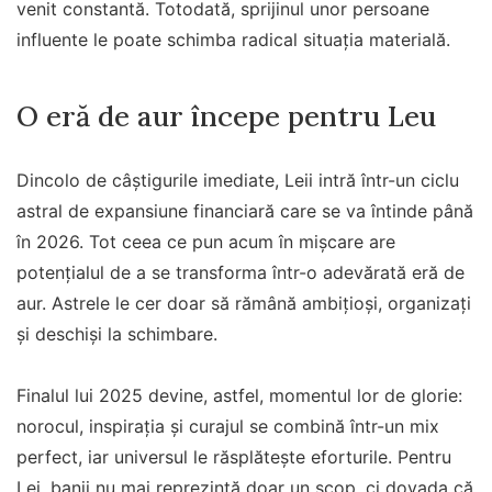
venit constantă. Totodată, sprijinul unor persoane
influente le poate schimba radical situația materială.
O eră de aur începe pentru Leu
Dincolo de câștigurile imediate, Leii intră într-un ciclu
astral de expansiune financiară care se va întinde până
în 2026. Tot ceea ce pun acum în mișcare are
potențialul de a se transforma într-o adevărată eră de
aur. Astrele le cer doar să rămână ambițioși, organizați
și deschiși la schimbare.
Finalul lui 2025 devine, astfel, momentul lor de glorie:
norocul, inspirația și curajul se combină într-un mix
perfect, iar universul le răsplătește eforturile. Pentru
Lei, banii nu mai reprezintă doar un scop, ci dovada că