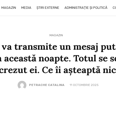
MAGAZIN
MEDIA
ȘTIRI EXTERNE
ADMINISTRAȚIE ȘI POLITICĂ
C
MAGAZIN
 va transmite un mesaj pu
în această noapte. Totul se 
crezut ei. Ce îi așteaptă ni
PETRACHE CATALINA
11 OCTOMBRIE 2025