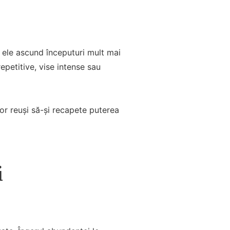
că ele ascund începuturi mult mai
epetitive, vise intense sau
Vor reuși să-și recapete puterea
i