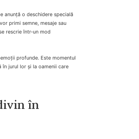
le anunță o deschidere specială
re vor primi semne, mesaje sau
 se rescrie într-un mod
sau emoții profunde. Este momentul
ă în jurul lor și la oamenii care
ivin în