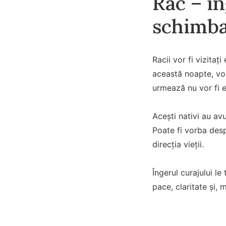
Rac – în
schimba
Racii vor fi vizitați
această noapte, vor
urmează nu vor fi e
Acești nativi au av
Poate fi vorba des
direcția vieții.
Îngerul curajului l
pace, claritate și, 