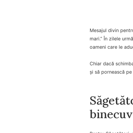
Mesajul divin pentr
mari.” În zilele ur
oameni care le aduc
Chiar dacă schimbar
și să pornească pe 
Săgetăto
binecuv