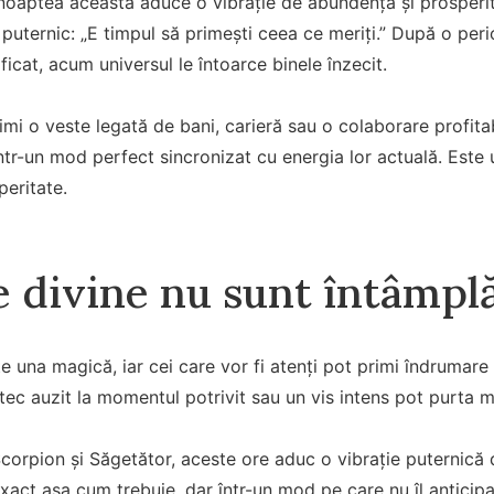
noaptea aceasta aduce o vibrație de abundență și prosperit
puternic: „E timpul să primești ceea ce meriți.” După o peri
ficat, acum universul le întoarce binele înzecit.
rimi o veste legată de bani, carieră sau o colaborare profita
într-un mod perfect sincronizat cu energia lor actuală. Est
peritate.
 divine nu sunt întâmpl
 una magică, iar cei care vor fi atenți pot primi îndrumare de
tec auzit la momentul potrivit sau un vis intens pot purta me
Scorpion și Săgetător, aceste ore aduc o vibrație puternică d
xact așa cum trebuie, dar într-un mod pe care nu îl anticipa