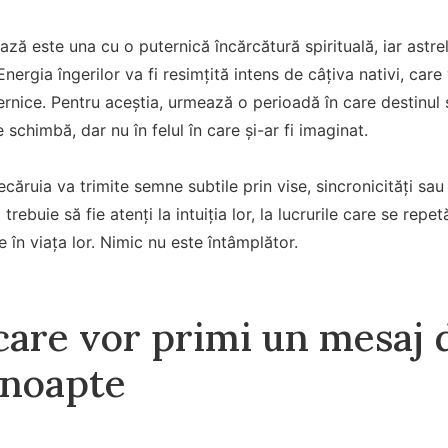
ă este una cu o puternică încărcătură spirituală, iar astre
Energia îngerilor va fi resimțită intens de câțiva nativi, ca
uternice. Pentru aceștia, urmează o perioadă în care destinul
 schimbă, dar nu în felul în care și-ar fi imaginat.
fiecăruia va trimite semne subtile prin vise, sincronicități 
 trebuie să fie atenți la intuiția lor, la lucrurile care se repet
 în viața lor. Nimic nu este întâmplător.
care vor primi un mesaj d
 noapte