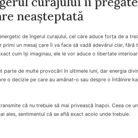
gerul curajului îi pregăt
re neașteptată
 energetic de îngerul curajului, cel care aduce forța de a trece
 primi un mesaj care îi va face să vadă adevărul clar, fără
xact cum își imaginau, ele le vor aduce o libertate interioar
ut parte de multe provocări în ultimele luni, dar energia div
pre o decizie pe care au amânat-o sau despre o întâlnire k
e transmite că nu trebuie să mai privească înapoi. Ceea ce 
mai ales, sentimentul că se află exact acolo unde trebuie.