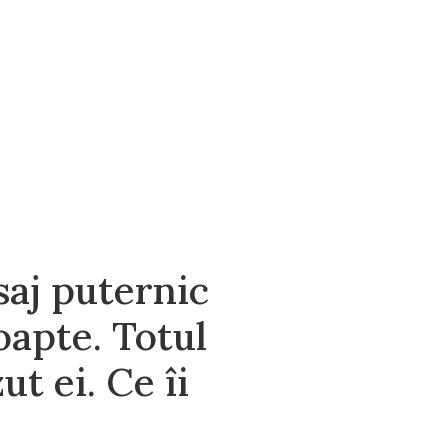
saj puternic
oapte. Totul
t ei. Ce îi