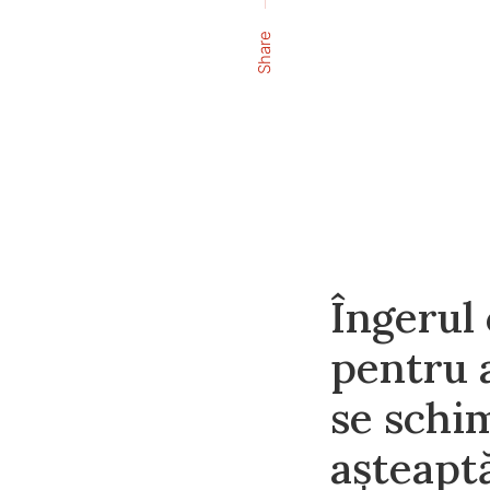
Share
Îngerul
pentru a
se schim
așteaptă