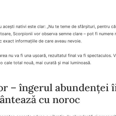
u acești nativi este clar: „Nu te teme de sfârșituri, pentru 
mătoare, Scorpionii vor observa semne clare – pot fi numere r
 exact informațiile de care aveau nevoie.
ea nu va fi una ușoară, rezultatul final va fi spectaculos. 
o cale total nouă, mai curată și mai luminoasă.
r – îngerul abundenței î
ântează cu noroc