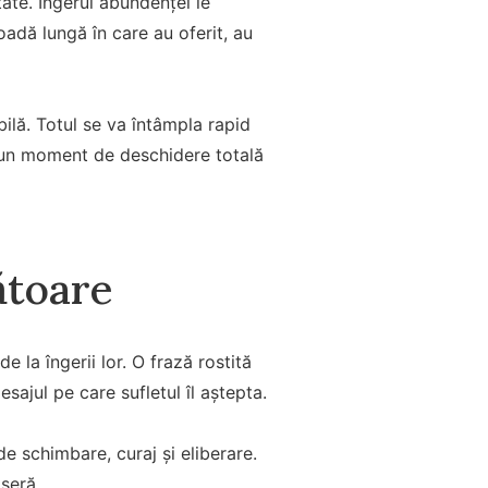
ate. Îngerul abundenței le
oadă lungă în care au oferit, au
bilă. Totul se va întâmpla rapid
e un moment de deschidere totală
ătoare
 la îngerii lor. O frază rostită
sajul pe care sufletul îl aștepta.
e schimbare, curaj și eliberare.
seră.