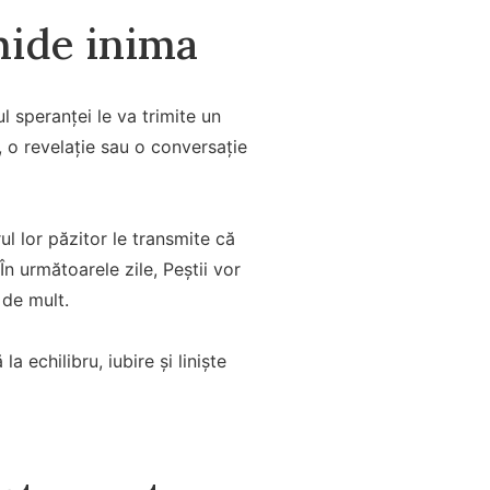
chide inima
ul speranței le va trimite un
, o revelație sau o conversație
erul lor păzitor le transmite că
n următoarele zile, Peștii vor
 de mult.
 echilibru, iubire și liniște