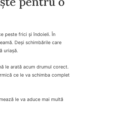
ește pentru o
 peste frici și îndoieli. În
 teamă. Deși schimbările care
ă uriașă.
ină le arată acum drumul corect.
armică ce le va schimba complet
urmează le va aduce mai multă