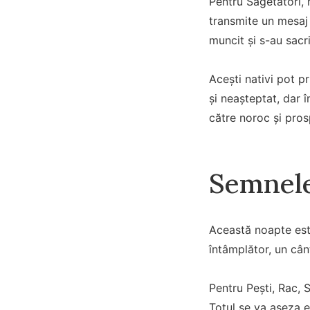
Pentru Săgetători, 
transmite un mesaj 
muncit și s-au sacri
Acești nativi pot p
și neașteptat, dar 
către noroc și pros
Semnele
Această noapte este
întâmplător, un cân
Pentru Pești, Rac, 
Totul se va așeza e