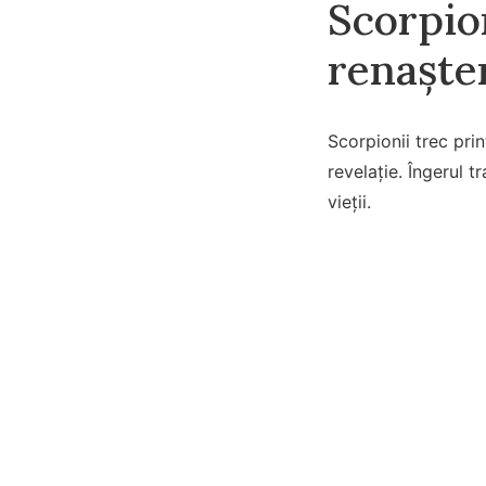
Scorpio
renaște
Scorpionii trec pr
revelație. Îngerul t
vieții.