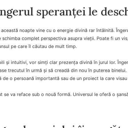
îngerul speranței le des
, această noapte vine cu o energie divină rar întâlnită. Înger
 schimba complet perspectiva asupra vieții. Poate fi un vis
nsul pe care îl căutau de mult timp.
ili și intuitivi, vor simți clar prezența divină în jurul lor. Îng
se trecutul în urmă și să creadă din nou în puterea binelui. Î
ă de o persoană importantă sau de un proiect la care visau
 se va reface sub o nouă formă. Universul le oferă o șansă la