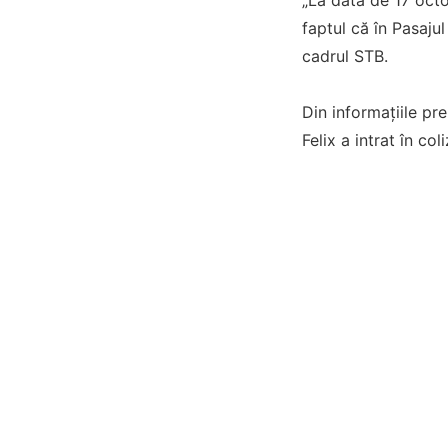
faptul că în Pasaju
cadrul STB.
Din informațiile pr
Felix a intrat în co