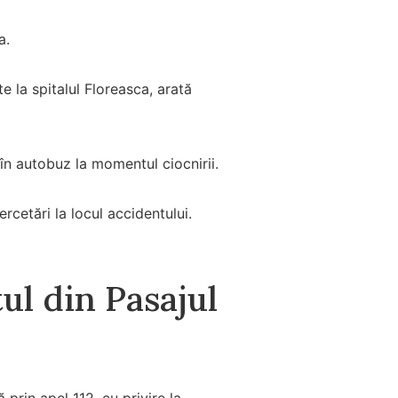
a.
e la spitalul Floreasca, arată
 în autobuz la momentul ciocnirii.
ercetări la locul accidentului.
ul din Pasajul
 prin apel 112, cu privire la