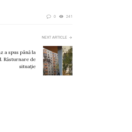
0
241
NEXT ARTICLE
az a spus până la
. Răsturnare de
situație