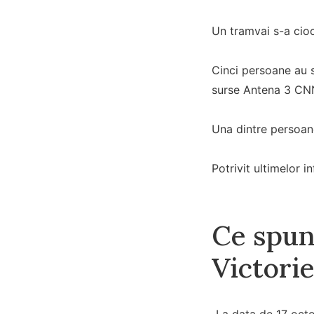
Un tramvai s-a ciocn
Cinci persoane au s
surse Antena 3 CN
Una dintre persoane
Potrivit ultimelor i
Ce spune
Victorie
„La data de 17 octom