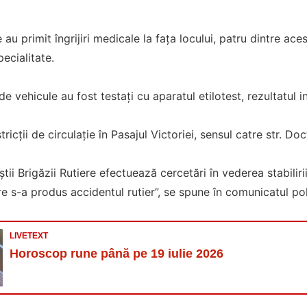
u primit îngrijiri medicale la fața locului, patru dintre aces
pecialitate.
 vehicule au fost testați cu aparatul etilotest, rezultatul in
ricții de circulație în Pasajul Victoriei, sensul catre str. Doc
iștii Brigăzii Rutiere efectuează cercetări în vederea stabilir
re s-a produs accidentul rutier”, se spune în comunicatul poli
LIVETEXT
Horoscop rune până pe 19 iulie 2026