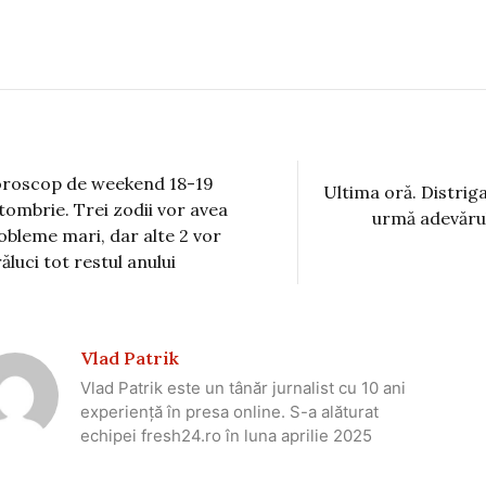
roscop de weekend 18-19
Ultima oră. Distrig
tombrie. Trei zodii vor avea
urmă adevărul
obleme mari, dar alte 2 vor
răluci tot restul anului
Vlad Patrik
Vlad Patrik este un tânăr jurnalist cu 10 ani
experiență în presa online. S-a alăturat
echipei fresh24.ro în luna aprilie 2025