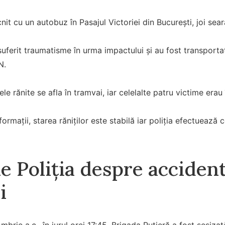
it cu un autobuz în Pasajul Victoriei din București, joi sear
uferit traumatisme în urma impactului și au fost transportat
N.
le rănite se afla în tramvai, iar celelalte patru victime erau
nformații, starea răniților este stabilă iar poliția efectuează c
 Poliția despre accident
i
brie a.c., în jurul orei 17:45, Brigada Rutieră a fost sesizată