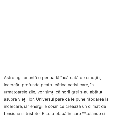
Astrologii anunță o perioadă încărcată de emoții și
încercări profunde pentru câțiva nativi care, în
următoarele zile, vor simți că norii grei s-au abătut
asupra vieții lor. Universul pare că le pune răbdarea la
încercare, iar energiile cosmice creează un climat de
tensiune și tristețe. Este o etapă în care **„plânge și