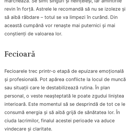
marchează. Se simt singuri și neînțeleși, iar amintirile
revin în forță. Astrele le recomandă să nu se izoleze și
să aibă răbdare – totul se va limpezi în curând. Din
această cumpănă vor renaște mai puternici și mai
conștienți de valoarea lor.
Fecioară
Fecioarele trec printr-o etapă de epuizare emoțională
și profesională. Pot apărea conflicte la locul de muncă
sau situații care le destabilizează rutina. În plan
personal, o veste neașteptată le poate zgudui liniștea
interioară. Este momentul să se desprindă de tot ce le
consumă energia și să aibă grijă de sănătatea lor. În
ciuda lacrimilor, finalul acestei perioade va aduce
vindecare și claritate.