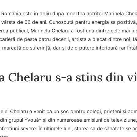
 România este în doliu după moartea actriței Marinela Chelar
vârsta de 66 de ani. Cunoscută pentru energia sa pozitivă, t
ea publicul, Marinela Chelaru a fost una dintre cele mai iub
arieră de peste patru decenii, artista a plecat dintre noi, 
 marcată de suferință, dar și de o putere interioară rar întâl
 Chelaru s-a stins din vi
elei Chelaru a venit ca un șoc pentru colegi, prieteni și adm
e din grupul *Vouă* și din numeroase emisiuni de televiziune,
afecțiuni severe. În ultimele luni, starea sa de sănătate se a
stat.