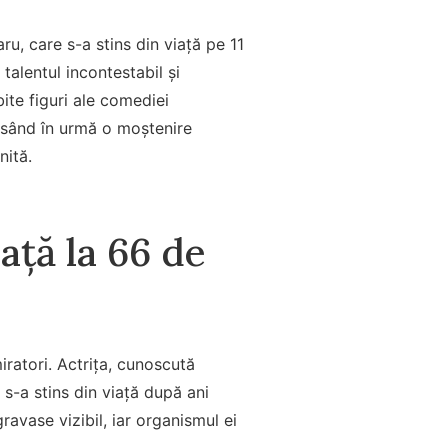
u, care s-a stins din viață pe 11
alentul incontestabil și
ite figuri ale comediei
lăsând în urmă o moștenire
nită.
ață la 66 de
iratori. Actrița, cunoscută
 s-a stins din viață după ani
gravase vizibil, iar organismul ei