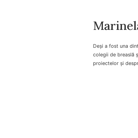
Marinela
Deși a fost una din
colegii de breaslă ș
proiectelor și desp