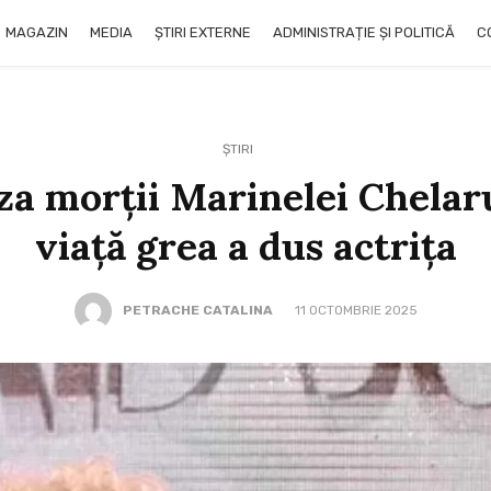
MAGAZIN
MEDIA
ȘTIRI EXTERNE
ADMINISTRAȚIE ȘI POLITICĂ
C
ȘTIRI
uza morții Marinelei Chela
viață grea a dus actrița
PETRACHE CATALINA
11 OCTOMBRIE 2025