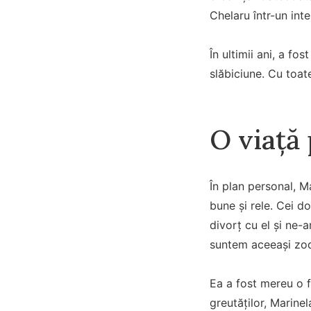
Chelaru într-un int
În ultimii ani, a fo
slăbiciune. Cu toat
O viață 
În plan personal, Ma
bune și rele. Cei d
divorț cu el și ne-
suntem aceeași zodie
Ea a fost mereu o f
greutăților, Marinel