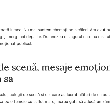
toată lumea. Nu mai suntem chemați pe nicăieri. Am avut pa
 și merg mai departe. Dumnezeu e singurul care nu m-a uita
moționat publicul.
 de scenă, mesaje emoțio
 sa
lui, colegii de scenă și cei care au lucrat alături de ea au
ca pe o femeie cu suflet mare, mereu gata să aducă un zâmb