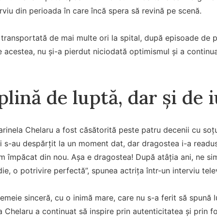
erviu din perioada în care încă spera să revină pe scenă.
st transportată de mai multe ori la spital, după episoade de p
e acestea, nu și-a pierdut niciodată optimismul și a continua
plină de luptă, dar și de 
rinela Chelaru a fost căsătorită peste patru decenii cu soțul
oi s-au despărțit la un moment dat, dar dragostea i-a readu
am împăcat din nou. Așa e dragostea! După atâția ani, ne sim
, o potrivire perfectă”, spunea actrița într-un interviu tele
emeie sinceră, cu o inimă mare, care nu s-a ferit să spună l
a Chelaru a continuat să inspire prin autenticitatea și prin fo