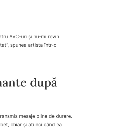
tru AVC-uri și nu-mi revin
t”, spunea artista într-o
nante după
 transmis mesaje pline de durere.
et, chiar și atunci când ea