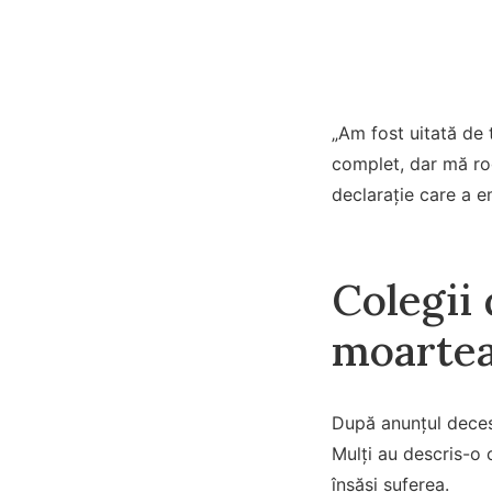
„Am fost uitată de 
complet, dar mă rog
declarație care a e
Colegii
moartea
După anunțul decesu
Mulți au descris-o 
însăși suferea.