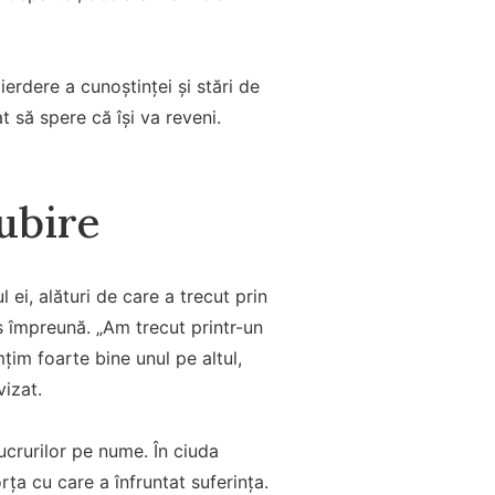
ierdere a cunoștinței și stări de
t să spere că își va reveni.
iubire
 ei, alături de care a trecut prin
s împreună. „Am trecut printr-un
țim foarte bine unul pe altul,
vizat.
ucrurilor pe nume. În ciuda
rța cu care a înfruntat suferința.