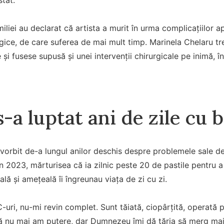
iliei au declarat că artista a murit în urma complicațiilor 
gice, de care suferea de mai mult timp. Marinela Chelaru tr
 și fusese supusă și unei intervenții chirurgicale pe inimă, 
s-a luptat ani de zile cu 
vorbit de-a lungul anilor deschis despre problemele sale de 
 În 2023, mărturisea că ia zilnic peste 20 de pastile pentru 
ală și amețeală îi îngreunau viața de zi cu zi.
uri, nu-mi revin complet. Sunt tăiată, ciopârțită, operată p
ă nu mai am putere, dar Dumnezeu îmi dă tăria să merg mai