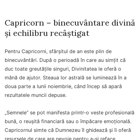
Capricorn – binecuvântare divină
și echilibru recâștigat
Pentru Capricorni, sfârșitul de an este plin de
binecuvântări. După o perioadă în care au simțit că
duc toate greutățile singuri, Divinitatea le oferă o
mână de ajutor. Steaua lor astrală se luminează în a
doua parte a lunii noiembrie, când încep să apară
rezultatele muncii depuse.
„Semnele” se pot manifesta printr-o veste profesională
bună, o reușită financiară sau o împăcare emoțională.
Capricornul simte că Dumnezeu îl ghidează și îi oferă
resursele de care are nevoie pentru a-și reface