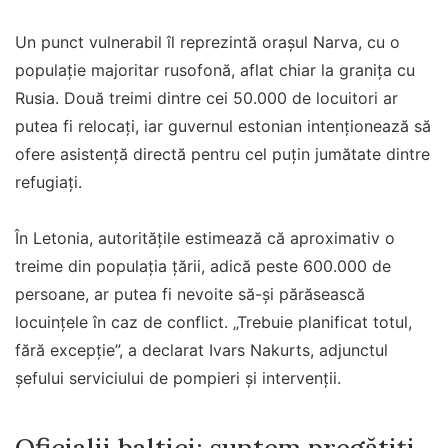
Un punct vulnerabil îl reprezintă orașul Narva, cu o
populație majoritar rusofonă, aflat chiar la granița cu
Rusia. Două treimi dintre cei 50.000 de locuitori ar
putea fi relocați, iar guvernul estonian intenționează să
ofere asistență directă pentru cel puțin jumătate dintre
refugiați.
În Letonia, autoritățile estimează că aproximativ o
treime din populația țării, adică peste 600.000 de
persoane, ar putea fi nevoite să-și părăsească
locuințele în caz de conflict. „Trebuie planificat totul,
fără excepție”, a declarat Ivars Nakurts, adjunctul
șefului serviciului de pompieri și intervenții.
Oficialii baltici: suntem pregătiți