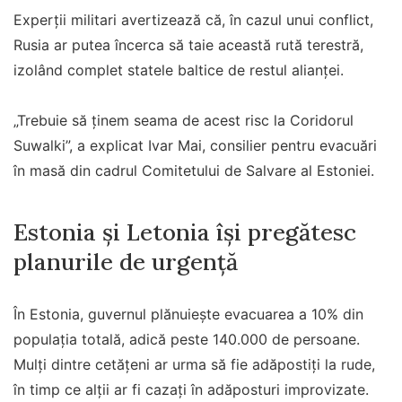
Experții militari avertizează că, în cazul unui conflict,
Rusia ar putea încerca să taie această rută terestră,
izolând complet statele baltice de restul alianței.
„Trebuie să ținem seama de acest risc la Coridorul
Suwalki”, a explicat Ivar Mai, consilier pentru evacuări
în masă din cadrul Comitetului de Salvare al Estoniei.
Estonia și Letonia își pregătesc
planurile de urgență
În Estonia, guvernul plănuiește evacuarea a 10% din
populația totală, adică peste 140.000 de persoane.
Mulți dintre cetățeni ar urma să fie adăpostiți la rude,
în timp ce alții ar fi cazați în adăposturi improvizate.