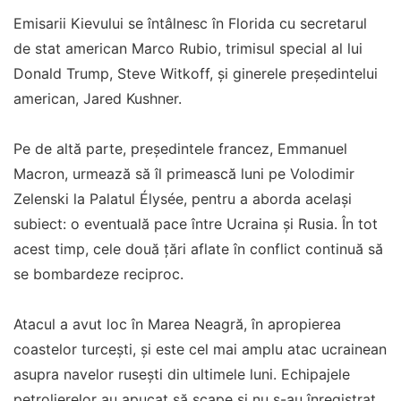
Emisarii Kievului se întâlnesc în Florida cu secretarul
de stat american Marco Rubio, trimisul special al lui
Donald Trump, Steve Witkoff, și ginerele președintelui
american, Jared Kushner.
Pe de altă parte, președintele francez, Emmanuel
Macron, urmează să îl primească luni pe Volodimir
Zelenski la Palatul Élysée, pentru a aborda același
subiect: o eventuală pace între Ucraina și Rusia. În tot
acest timp, cele două țări aflate în conflict continuă să
se bombardeze reciproc.
Atacul a avut loc în Marea Neagră, în apropierea
coastelor turcești, și este cel mai amplu atac ucrainean
asupra navelor rusești din ultimele luni. Echipajele
petrolierelor au apucat să scape și nu s-au înregistrat