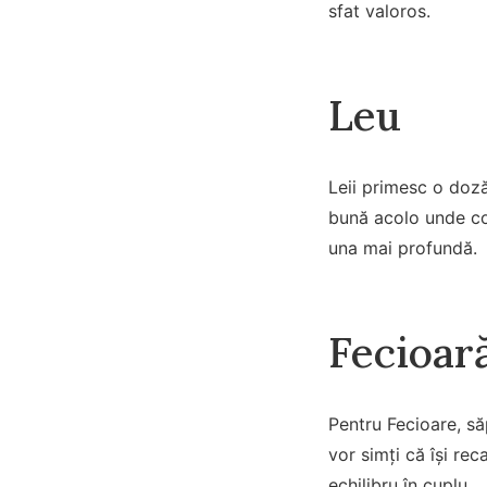
sfat valoros.
Leu
Leii primesc o doză
bună acolo unde con
una mai profundă.
Fecioar
Pentru Fecioare, să
vor simți că își rec
echilibru în cuplu.