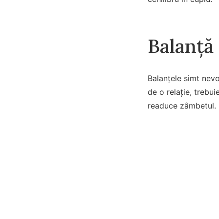
Balanță
Balanțele simt nevo
de o relație, trebu
readuce zâmbetul.