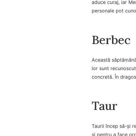
aduce curaj, iar Me
personale pot cuno
Berbec
Această săptămână a
lor sunt recunoscut
concretă. În drago
Taur
Taurii încep să-și 
și pentru a face or