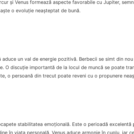
rcur și Venus formează aspecte favorabile cu Jupiter, semn că
aște o evoluție neașteptat de bună.
duce un val de energie pozitivă. Berbecii se simt din nou în 
e. O discuție importantă de la locul de muncă se poate tra
ste, o persoană din trecut poate reveni cu o propunere neaș
recapete stabilitatea emoțională. Este o perioadă excelentă p
dine în viața personală. Venus aduce armonie în cuplu, iar cei