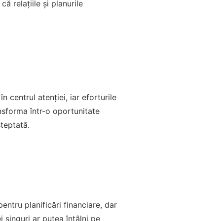
 relațiile și planurile
centrul atenției, iar eforturile
nsforma într-o oportunitate
teptată.
entru planificări financiare, dar
 singuri ar putea întâlni pe