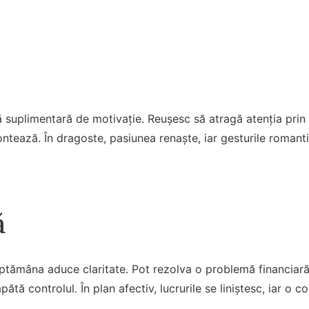
 suplimentară de motivație. Reușesc să atragă atenția prin i
tează. În dragoste, pasiunea renaște, iar gesturile romantic
ă
ptămâna aduce claritate. Pot rezolva o problemă financiară
apătă controlul. În plan afectiv, lucrurile se liniștesc, iar o