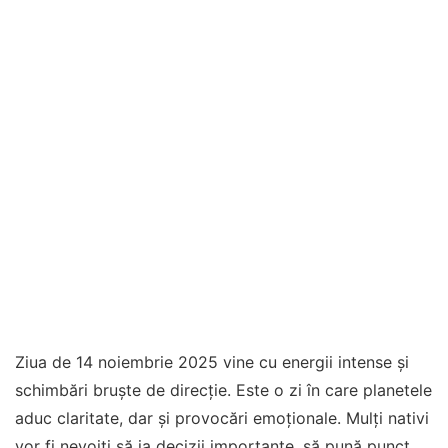
Ziua de 14 noiembrie 2025 vine cu energii intense și
schimbări bruște de direcție. Este o zi în care planetele
aduc claritate, dar și provocări emoționale. Mulți nativi
vor fi nevoiți să ia decizii importante, să pună punct