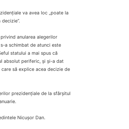
ezidenţiale va avea loc „poate la
 decizie”.
privind anularea alegerilor
e s-a schimbat de atunci este
eful statului a mai spus că
 absolut periferic, şi şi-a dat
 care să explice acea decizie de
ilor prezidenţiale de la sfârşitul
anuarie.
edintele Nicuşor Dan.