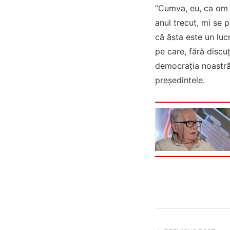
”Cumva, eu, ca om 
anul trecut, mi se 
că ăsta este un luc
pe care, fără discuţ
democraţia noastră,
preşedintele.