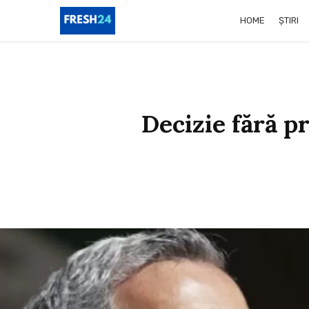
HOME
ȘTIRI
Decizie fără p