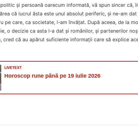
politic şi persoană oarecum informată, vă spun sincer că,
părea că lucrul ăsta este unul absolut periferic, şi ne-am d
ru pe care, ca societate, l-am învăţat. După aceea, de la mo
ie, o decizie ca asta l-a dat şi românilor, şi partenerilor noş
 cred că au apărut suficiente informaţii care să explice ace
LIVETEXT
Horoscop rune până pe 19 iulie 2026