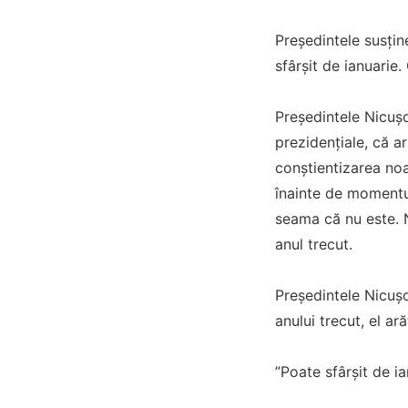
Preşedintele susţin
sfârşit de ianuarie.
Preşedintele Nicuşo
prezidenţiale, că a
conştientizarea noa
înainte de momentul
seama că nu este. N
anul trecut.
Preşedintele Nicuşo
anului trecut, el ar
”Poate sfârşit de i