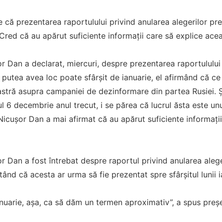
e că prezentarea raportulului privind anularea alegerilor pr
 Cred că au apărut suficiente informaţii care să explice acea
r Dan a declarat, miercuri, despre prezentarea raportulului 
r putea avea loc poate sfârşit de ianuarie, el afirmând că c
stră asupra campaniei de dezinformare din partea Rusiei. Ş
 6 decembrie anul trecut, i se părea că lucrul ăsta este unul
icuşor Dan a mai afirmat că au apărut suficiente informaţii
r Dan a fost întrebat despre raportul privind anularea aleger
ătând că acesta ar urma să fie prezentat spre sfârşitul lunii i
anuarie, aşa, ca să dăm un termen aproximativ”, a spus preş