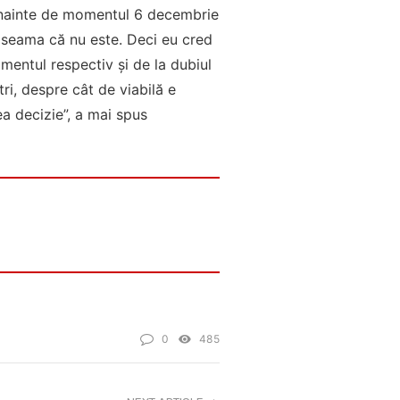
 înainte de momentul 6 decembrie
at seama că nu este. Deci eu cred
mentul respectiv şi de la dubiul
tri, despre cât de viabilă e
a decizie”, a mai spus
0
485