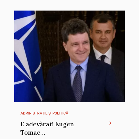
ADMINISTRAȚIE ȘI POLITICĂ
E adevărat! Eugen
Tomac…