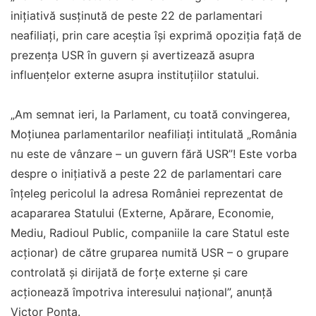
inițiativă susținută de peste 22 de parlamentari
neafiliați, prin care aceștia își exprimă opoziția față de
prezența USR în guvern și avertizează asupra
influențelor externe asupra instituțiilor statului.
„Am semnat ieri, la Parlament, cu toată convingerea,
Moțiunea parlamentarilor neafiliați intitulată „România
nu este de vânzare – un guvern fără USR”! Este vorba
despre o inițiativă a peste 22 de parlamentari care
înțeleg pericolul la adresa României reprezentat de
acapararea Statului (Externe, Apărare, Economie,
Mediu, Radioul Public, companiile la care Statul este
acționar) de către gruparea numită USR – o grupare
controlată și dirijată de forțe externe și care
acționează împotriva interesului național”, anunță
Victor Ponta.