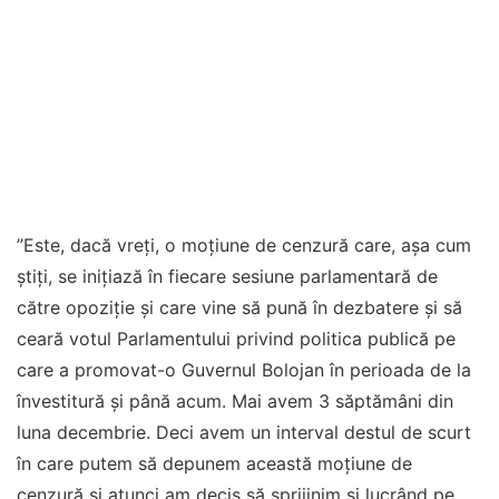
”Este, dacă vreți, o moțiune de cenzură care, așa cum
știți, se inițiază în fiecare sesiune parlamentară de
către opoziție și care vine să pună în dezbatere și să
ceară votul Parlamentului privind politica publică pe
care a promovat-o Guvernul Bolojan în perioada de la
învestitură și până acum. Mai avem 3 săptămâni din
luna decembrie. Deci avem un interval destul de scurt
în care putem să depunem această moțiune de
cenzură și atunci am decis să sprijinim și lucrând pe