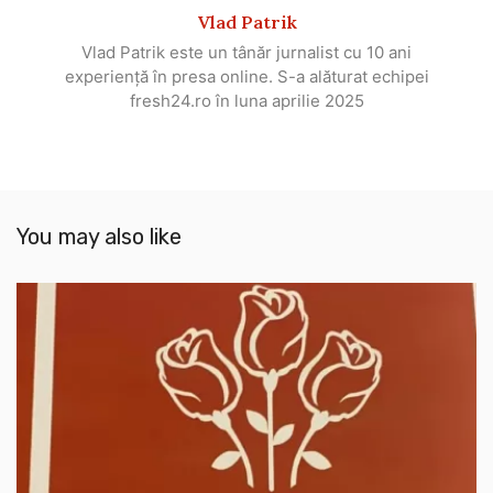
Vlad Patrik
Vlad Patrik este un tânăr jurnalist cu 10 ani
experiență în presa online. S-a alăturat echipei
fresh24.ro în luna aprilie 2025
You may also like