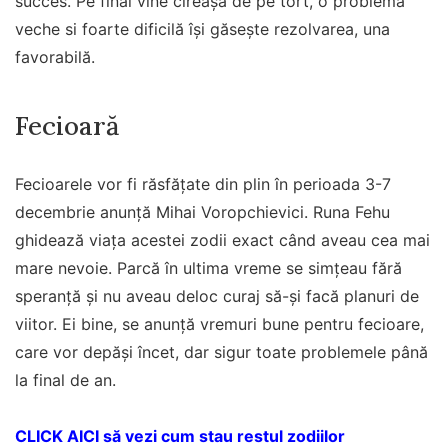
succes. Pe final vine cireașa de pe tort, o problemă
veche si foarte dificilă își găsește rezolvarea, una
favorabilă.
Fecioară
Fecioarele vor fi răsfățate din plin în perioada 3-7
decembrie anunță Mihai Voropchievici. Runa Fehu
ghidează viața acestei zodii exact când aveau cea mai
mare nevoie. Parcă în ultima vreme se simțeau fără
speranță și nu aveau deloc curaj să-și facă planuri de
viitor. Ei bine, se anunță vremuri bune pentru fecioare,
care vor depăși încet, dar sigur toate problemele până
la final de an.
CLICK AICI să vezi cum stau restul zodiilor