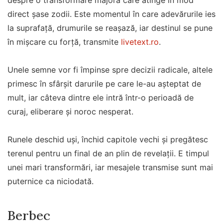
despre o transformare majoră care atinge în mod
direct șase zodii. Este momentul în care adevărurile ies
la suprafață, drumurile se reașază, iar destinul se pune
în mișcare cu forță, transmite
livetext.ro
.
Unele semne vor fi împinse spre decizii radicale, altele
primesc în sfârșit darurile pe care le-au așteptat de
mult, iar câteva dintre ele intră într-o perioadă de
curaj, eliberare și noroc nesperat.
Runele deschid uși, închid capitole vechi și pregătesc
terenul pentru un final de an plin de revelații. E timpul
unei mari transformări, iar mesajele transmise sunt mai
puternice ca niciodată.
Berbec