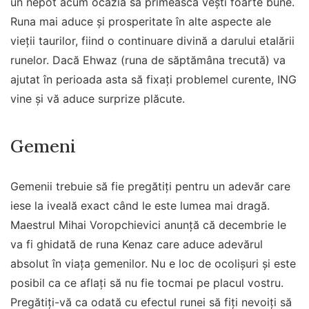
un nepot acum ocazia să primească vești foarte bune.
Runa mai aduce și prosperitate în alte aspecte ale
vieții taurilor, fiind o continuare divină a darului etalării
runelor. Dacă Ehwaz (runa de săptămâna trecută) va
ajutat în perioada asta să fixați problemel curente, ING
vine și vă aduce surprize plăcute.
Gemeni
Gemenii trebuie să fie pregătiți pentru un adevăr care
iese la iveală exact când le este lumea mai dragă.
Maestrul Mihai Voropchievici anunță că decembrie le
va fi ghidată de runa Kenaz care aduce adevărul
absolut în viața gemenilor. Nu e loc de ocolișuri și este
posibil ca ce aflați să nu fie tocmai pe placul vostru.
Pregătiți-vă ca odată cu efectul runei să fiți nevoiți să