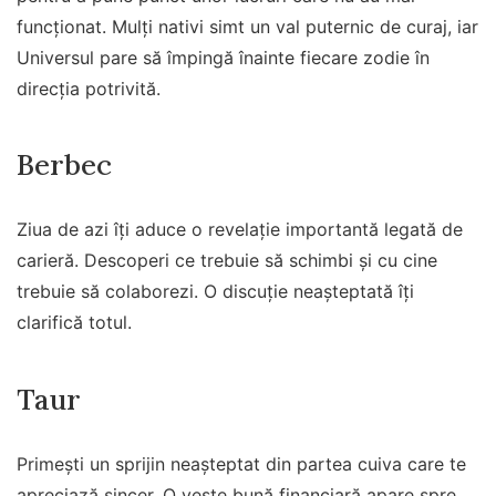
funcționat. Mulți nativi simt un val puternic de curaj, iar
Universul pare să împingă înainte fiecare zodie în
direcția potrivită.
Berbec
Ziua de azi îți aduce o revelație importantă legată de
carieră. Descoperi ce trebuie să schimbi și cu cine
trebuie să colaborezi. O discuție neașteptată îți
clarifică totul.
Taur
Primești un sprijin neașteptat din partea cuiva care te
apreciază sincer. O veste bună financiară apare spre