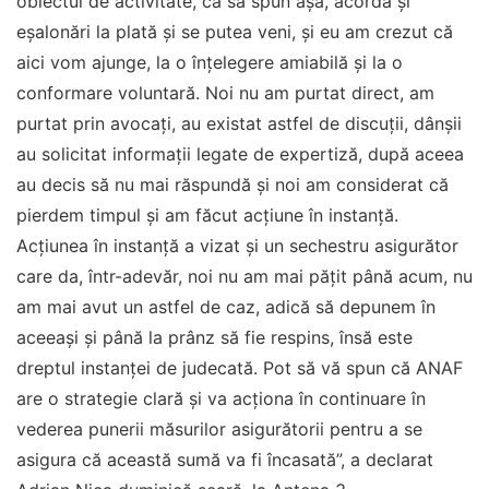
obiectul de activitate, ca să spun aşa, acordă şi
eşalonări la plată şi se putea veni, şi eu am crezut că
aici vom ajunge, la o înţelegere amiabilă şi la o
conformare voluntară. Noi nu am purtat direct, am
purtat prin avocaţi, au existat astfel de discuţii, dânşii
au solicitat informaţii legate de expertiză, după aceea
au decis să nu mai răspundă şi noi am considerat că
pierdem timpul şi am făcut acţiune în instanţă.
Acţiunea în instanţă a vizat şi un sechestru asigurător
care da, într-adevăr, noi nu am mai păţit până acum, nu
am mai avut un astfel de caz, adică să depunem în
aceeaşi şi până la prânz să fie respins, însă este
dreptul instanţei de judecată. Pot să vă spun că ANAF
are o strategie clară şi va acţiona în continuare în
vederea punerii măsurilor asigurătorii pentru a se
asigura că această sumă va fi încasată”, a declarat