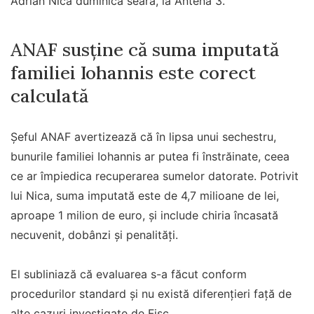
Adrian Nica duminică seară, la Antena 3.
ANAF susține că suma imputată
familiei Iohannis este corect
calculată
Șeful ANAF avertizează că în lipsa unui sechestru,
bunurile familiei Iohannis ar putea fi înstrăinate, ceea
ce ar împiedica recuperarea sumelor datorate. Potrivit
lui Nica, suma imputată este de 4,7 milioane de lei,
aproape 1 milion de euro, și include chiria încasată
necuvenit, dobânzi și penalități.
El subliniază că evaluarea s-a făcut conform
procedurilor standard și nu există diferențieri față de
alte cazuri investigate de Fisc.