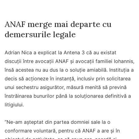
ANAF merge mai departe cu
demersurile legale
Adrian Nica a explicat la Antena 3 că au existat
discuții între avocații ANAF și avocații familiei Iohannis,
însă acestea nu au dus la o soluție amiabilă. Instituția a
decis să acționeze în instanță, inclusiv prin solicitarea
unui sechestru asigurător, măsură menită să prevină
înstrăinarea bunurilor până la soluționarea definitivă a
litigiului.
”Ne-am aşteptat din partea domniei sale la o
conformare voluntară, pentru că ANAF a are şi în