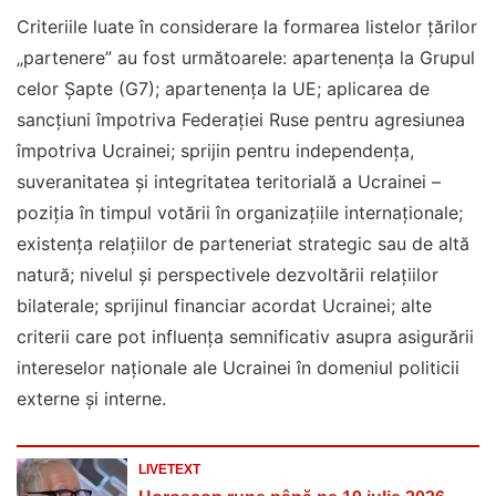
Criteriile luate în considerare la formarea listelor ţărilor
„partenere” au fost următoarele: apartenenţa la Grupul
celor Şapte (G7); apartenenţa la UE; aplicarea de
sancţiuni împotriva Federaţiei Ruse pentru agresiunea
împotriva Ucrainei; sprijin pentru independenţa,
suveranitatea şi integritatea teritorială a Ucrainei –
poziţia în timpul votării în organizaţiile internaţionale;
existenţa relaţiilor de parteneriat strategic sau de altă
natură; nivelul şi perspectivele dezvoltării relaţiilor
bilaterale; sprijinul financiar acordat Ucrainei; alte
criterii care pot influenţa semnificativ asupra asigurării
intereselor naţionale ale Ucrainei în domeniul politicii
externe şi interne.
LIVETEXT