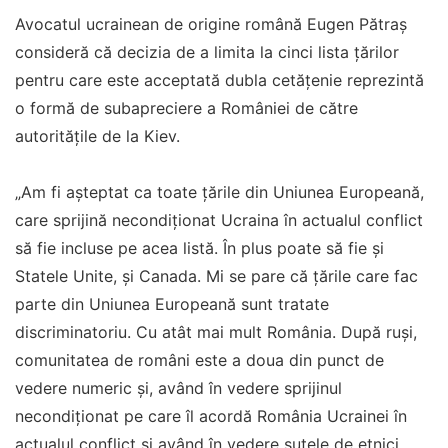
Avocatul ucrainean de origine română Eugen Pătraş
consideră că decizia de a limita la cinci lista ţărilor
pentru care este acceptată dubla cetăţenie reprezintă
o formă de subapreciere a României de către
autorităţile de la Kiev.
„Am fi aşteptat ca toate ţările din Uniunea Europeană,
care sprijină necondiţionat Ucraina în actualul conflict
să fie incluse pe acea listă. În plus poate să fie şi
Statele Unite, şi Canada. Mi se pare că ţările care fac
parte din Uniunea Europeană sunt tratate
discriminatoriu. Cu atât mai mult România. După ruşi,
comunitatea de români este a doua din punct de
vedere numeric şi, având în vedere sprijinul
necondiţionat pe care îl acordă România Ucrainei în
actualul conflict şi având în vedere sutele de etnici