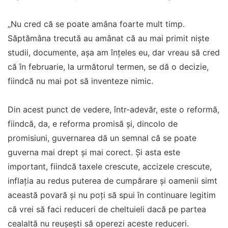
„Nu cred că se poate amâna foarte mult timp.
Săptămâna trecută au amânat că au mai primit nişte
studii, documente, aşa am înţeles eu, dar vreau să cred
că în februarie, la următorul termen, se dă o decizie,
fiindcă nu mai pot să inventeze nimic.
Din acest punct de vedere, într-adevăr, este o reformă,
fiindcă, da, e reforma promisă şi, dincolo de
promisiuni, guvernarea dă un semnal că se poate
guverna mai drept şi mai corect. Şi asta este
important, fiindcă taxele crescute, accizele crescute,
inflaţia au redus puterea de cumpărare şi oamenii simt
această povară şi nu poţi să spui în continuare legitim
că vrei să faci reduceri de cheltuieli dacă pe partea
cealaltă nu reuşeşti să operezi aceste reduceri.