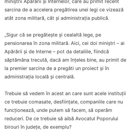
miniștrii Apărării și Internelor, care au primit recent
sarcina de a accelera pregătirea unei legi ce vizează
atât zona militară, cât și administrația publică.
„Sigur că se pregăteşte şi cealaltă lege, pe
pensionarea în zona militară. Aici, cei doi miniştri – ai
Apărării şi de Interne – pot da detaliile, fiindcă
săptămâna trecută, dacă am înţeles bine, au primit de
la premier sarcina de a pregăti un proiect şi în
administraţia locală şi centrală.
Trebuie să vedem în acest an care sunt acele instituţii
ce trebuie comasate, desfiinţate, companiile care nu
funcţionează, unde putem să facem, să operăm
reduceri. De ce trebuie să aibă Avocatul Poporului
birouri în judeţe, de exemplu?