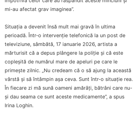
împotriva celor care au răspândit aceste minciuni și
mi-au afectat grav imaginea”.
Situația a devenit însă mult mai gravă în ultima
perioadă. Într-o intervenție telefonică la un post de
televiziune, sâmbătă, 17 ianuarie 2026, artista a
mărturisit că a depus plângere la poliție și că este
copleșită de numărul mare de apeluri pe care le
primește zilnic. „Nu credeam că o să ajung la această
vârstă și să întâmpin așa ceva. Sunt într-o situație rea.
În fiecare zi mă sună oameni amărâți, bătrâni care nu-
și dau seama ce sunt aceste medicamente”, a spus
Irina Loghin.