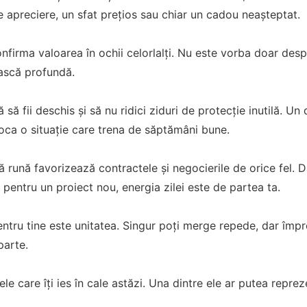
e apreciere, un sfat prețios sau chiar un cadou neașteptat.
onfirma valoarea în ochii celorlalți. Nu este vorba doar desp
ască profundă.
 să fii deschis și să nu ridici ziduri de protecție inutilă. U
oca o situație care trena de săptămâni bune.
ă rună favorizează contractele și negocierile de orice fel
pentru un proiect nou, energia zilei este de partea ta.
ntru tine este unitatea. Singur poți merge repede, dar împr
parte.
ele care îți ies în cale astăzi. Una dintre ele ar putea repre