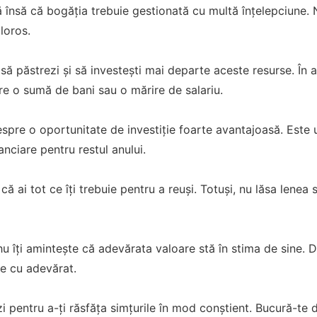
 însă că bogăția trebuie gestionată cu multă înțelepciune. N
loros.
 să păstrezi și să investești mai departe aceste resurse. În
re o sumă de bani sau o mărire de salariu.
espre o oportunitate de investiție foarte avantajoasă. Este
nanciare pentru restul anului.
 că ai tot ce îți trebuie pentru a reuși. Totuși, nu lăsa lene
ehu îți amintește că adevărata valoare stă în stima de sine. D
ce cu adevărat.
i pentru a-ți răsfăța simțurile în mod conștient. Bucură-te d