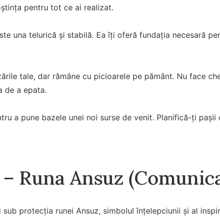
tința pentru tot ce ai realizat.
ste una telurică și stabilă. Ea îți oferă fundația necesară pe
zările tale, dar rămâne cu picioarele pe pământ. Nu face che
a de a epata.
tru a pune bazele unei noi surse de venit. Planifică-ți pașii
– Runa Ansuz (Comunica
sub protecția runei Ansuz, simbolul înțelepciunii și al inspi