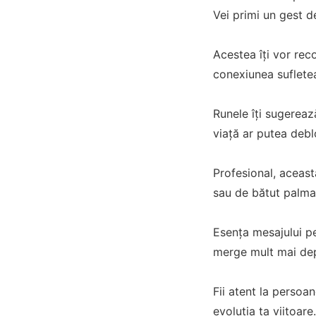
Vei primi un gest d
Acestea îți vor rec
conexiunea suflete
Runele îți sugerează
viață ar putea debl
Profesional, aceast
sau de bătut palma 
Esența mesajului pe
merge mult mai de
Fii atent la persoan
evoluția ta viitoare.