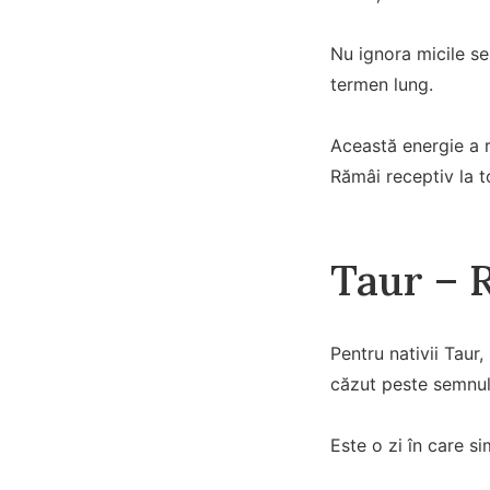
Nu ignora micile se
termen lung.
Această energie a r
Rămâi receptiv la t
Taur – 
Pentru nativii Tau
căzut peste semnul 
Este o zi în care si