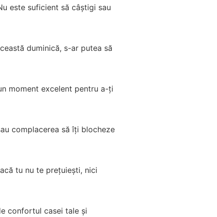
u este suficient să câștigi sau
 această duminică, s-ar putea să
 un moment excelent pentru a-ți
a sau complacerea să îți blocheze
acă tu nu te prețuiești, nici
e confortul casei tale și