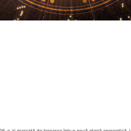
26, o zi marcată de trecerea într-o nouă etapă energetică, i