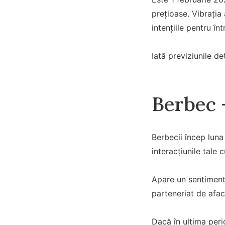
prețioase. Vibrația
intențiile pentru în
Iată previziunile de
Berbec 
Berbecii încep luna
interacțiunile tale 
Apare un sentiment
parteneriat de afac
Dacă în ultima peri