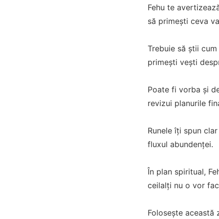
Fehu te avertizează
să primești ceva va
Trebuie să știi cum
primești vești desp
Poate fi vorba și d
revizui planurile fi
Runele îți spun clar
fluxul abundenței.
În plan spiritual, F
ceilalți nu o vor fa
Folosește această z