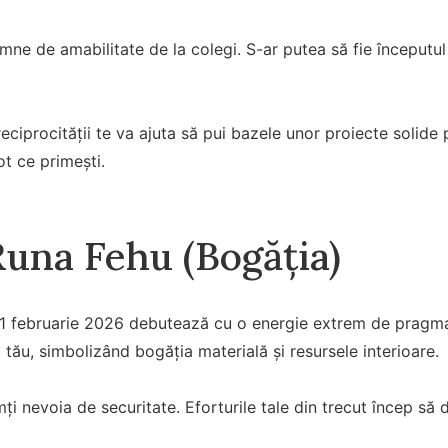
mne de amabilitate de la colegi. S-ar putea să fie începutu
eciprocității te va ajuta să pui bazele unor proiecte solide 
ot ce primești.
Runa Fehu (Bogăția)
r, 1 februarie 2026 debutează cu o energie extrem de pragma
tău, simbolizând bogăția materială și resursele interioare.
mți nevoia de securitate. Eforturile tale din trecut încep să