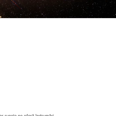
ar runele ne oferă îndrumări