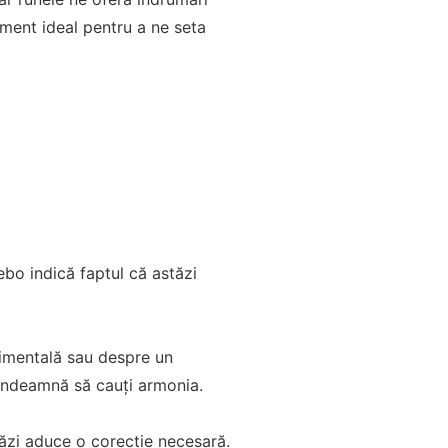
moment ideal pentru a ne seta
ebo indică faptul că astăzi
timentală sau despre un
 îndeamnă să cauți armonia.
tăzi aduce o corecție necesară.