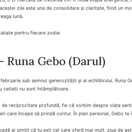
 acestei zile este una de consolidare și claritate, fiind un 
treaga lună.
taliate pentru fiecare zodie:
– Runa Gebo (Darul)
 februarie sub semnul generozității și al echilibrului. Runa G
cu ceilalți nu sunt întâmplătoare.
 de reciprocitate profundă, fie că vorbim despre viața sen
eri care începe să prindă contur. În plan personal, Gebo te
oadă ai simțit că tu ești cel care oferă mai mult, ziua de as