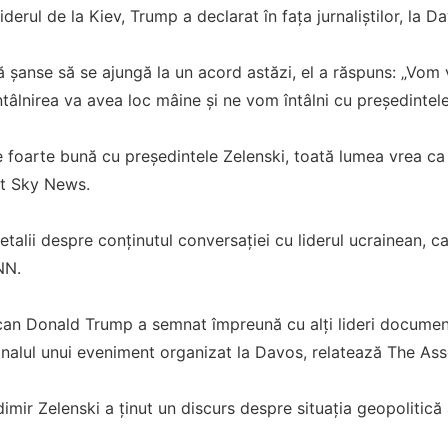
iderul de la Kiev, Trump a declarat în fața jurnaliștilor, la Da
ă șanse să se ajungă la un acord astăzi, el a răspuns: „Vom
ntâlnirea va avea loc mâine și ne vom întâlni cu președintele 
e foarte bună cu președintele Zelenski, toată lumea vrea ca 
it Sky News.
talii despre conținutul conversației cu liderul ucrainean, ca
NN.
an Donald Trump a semnat împreună cu alţi lideri documente
n finalul unui eveniment organizat la Davos, relatează The As
dimir Zelenski a ținut un discurs despre situația geopolitic