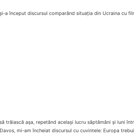
și-a început discursul comparând situația din Ucraina cu film
ă trăiască așa, repetând același lucru săptămâni și luni între
la Davos, mi-am încheiat discursul cu cuvintele: Europa trebui