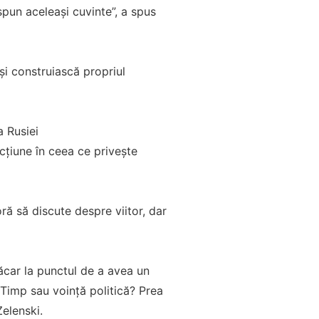
spun aceleași cuvinte”, a spus
și construiască propriul
a Rusiei
acțiune în ceea ce privește
ră să discute despre viitor, dar
măcar la punctul de a avea un
? Timp sau voință politică? Prea
Zelenski.