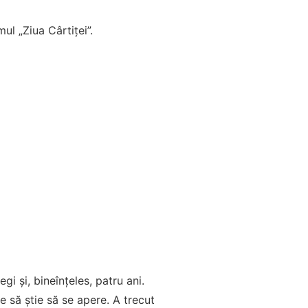
ul „Ziua Cârtiței”.
gi și, bineînțeles, patru ani.
e să știe să se apere. A trecut