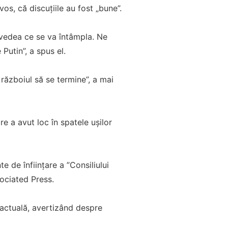
vos, că discuțiile au fost „bune”.
 vedea ce se va întâmpla. Ne
Putin”, a spus el.
războiul să se termine”, a mai
re a avut loc în spatele ușilor
 de înfiinţare a ”Consiliului
sociated Press.
ă actuală, avertizând despre