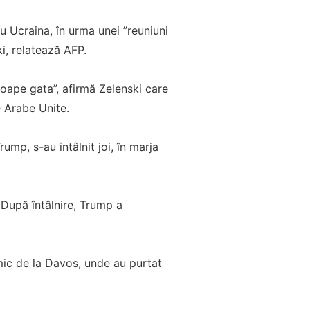
 Ucraina, în urma unei ”reuniuni
i, relatează AFP.
oape gata”, afirmă Zelenski care
e Arabe Unite.
mp, s-au întâlnit joi, în marja
. După întâlnire, Trump a
mic de la Davos, unde au purtat