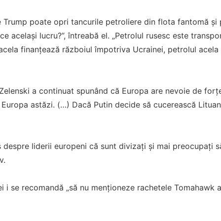
 Trump poate opri tancurile petroliere din flota fantomă și 
e același lucru?”, întreabă el. „Petrolul rusesc este transpo
acela finanțează războiul împotriva Ucrainei, petrolul acela 
 Zelenski a continuat spunând că Europa are nevoie de forț
 Europa astăzi. (…) Dacă Putin decide să cucerească Lituani
 despre liderii europeni că sunt divizați și mai preocupați
v.
ei i se recomandă „să nu menționeze rachetele Tomahawk ame