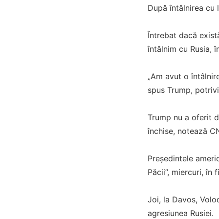
După întâlnirea cu l
Întrebat dacă exist
întâlnim cu Rusia, î
„Am avut o întâlnir
spus Trump, potriv
Trump nu a oferit de
închise, notează C
Preşedintele americ
Păcii”, miercuri, î
Joi, la Davos, Volo
agresiunea Rusiei.