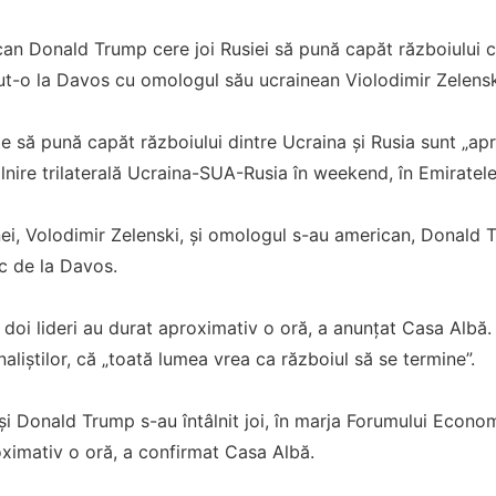
an Donald Trump cere joi Rusiei să pună capăt războiului cu
ut-o la Davos cu omologul său ucrainean Violodimir Zelensk
să pună capăt războiului dintre Ucraina şi Rusia sunt „apr
lnire trilaterală Ucraina-SUA-Rusia în weekend, în Emiratel
ei, Volodimir Zelenski, și omologul s-au american, Donald Tru
c de la Davos.
ei doi lideri au durat aproximativ o oră, a anunțat Casa Albă
rnaliștilor, că „toată lumea vrea ca războiul să se termine”.
și Donald Trump s-au întâlnit joi, în marja Forumului Econo
oximativ o oră, a confirmat Casa Albă.