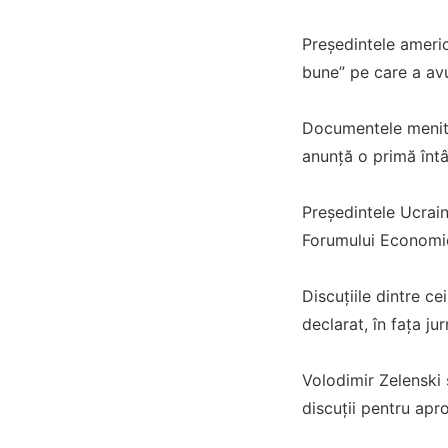
Preşedintele americ
bune” pe care a av
Documentele menite 
anunţă o primă întâ
Președintele Ucrain
Forumului Economi
Discuțiile dintre c
declarat, în fața ju
Volodimir Zelenski 
discuții pentru apr