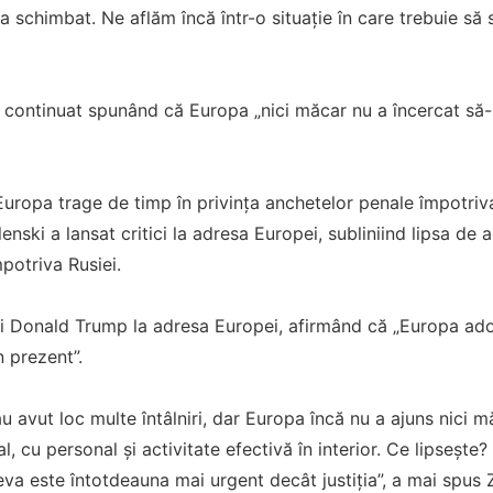
-a schimbat. Ne aflăm încă într-o situație în care trebuie să 
a continuat spunând că Europa „nici măcar nu a încercat să-
uropa trage de timp în privința anchetelor penale împotriv
lenski a lansat critici la adresa Europei, subliniind lipsa de 
mpotriva Rusiei.
 lui Donald Trump la adresa Europei, afirmând că „Europa ado
n prezent”.
u avut loc multe întâlniri, dar Europa încă nu a ajuns nici 
l, cu personal și activitate efectivă în interior. Ce lipsește
eva este întotdeauna mai urgent decât justiția”, a mai spus 