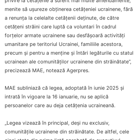
privire la cetăţenie a suferit mai multe amendamente,
menite să uşureze obţinerea cetăţeniei ucrainene, fără
a renunţa la celelalte cetăţenii deţinute, de către
cetăţeni străini care luptă ca voluntari în cadrul
forţelor armate ucrainene sau desfăşoară activităţi
umanitare pe teritoriul Ucrainei, familiile acestora,
precum şi pentru a menţine şi întări legăturile cu statul
ucrainean ale comunităţilor ucrainene din străinătate”,
precizează MAE, notează Agerpres.
MAE subliniază că legea, adoptată în iunie 2025 şi
intrată în vigoare la 16 ianuarie, nu se aplică
persoanelor care au deja cetăţenia ucraineană.
„Legea vizează în principal, deşi nu exclusiv,
comunităţile ucrainene din străinătate. De altfel, cele