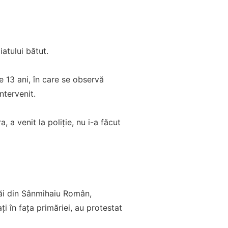
iatului bătut.
e 13 ani, în care se observă
ntervenit.
, a venit la poliție, nu i-a făcut
săi din Sânmihaiu Român,
 în fața primăriei, au protestat