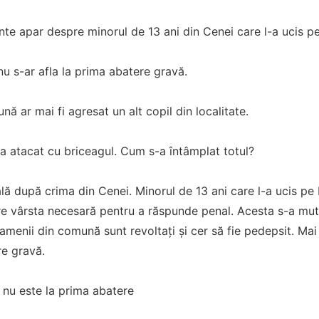
nte apar despre minorul de 13 ani din Cenei care l-a ucis p
nu s-ar afla la prima abatere gravă.
nă ar mai fi agresat un alt copil din localitate.
l-a atacat cu briceagul. Cum s-a întâmplat totul?
lă după crima din Cenei. Minorul de 13 ani care l-a ucis pe 
are vârsta necesară pentru a răspunde penal. Acesta s-a mu
amenii din comună sunt revoltați și cer să fie pedepsit. Mai 
re gravă.
o nu este la prima abatere