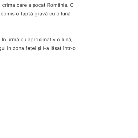
ă crima care a șocat România. O
i comis o faptă gravă cu o lună
 În urmă cu aproximativ o lună,
l în zona feței și l-a lăsat într-o