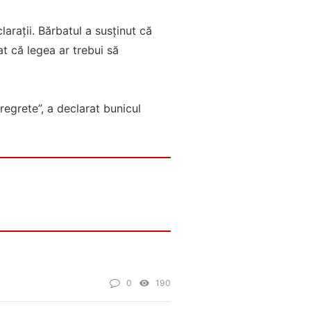
larații. Bărbatul a susținut că
t că legea ar trebui să
 regrete”, a declarat bunicul
0
190