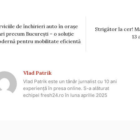
rviciile de închirieri auto în orașe
Strigător la cer! M
ri precum București – o soluție
13 
dernă pentru mobilitate eficientă
Vlad Patrik
Vlad Patrik este un tânăr jurnalist cu 10 ani
experiență în presa online. S-a alăturat
echipei fresh24.ro în luna aprilie 2025