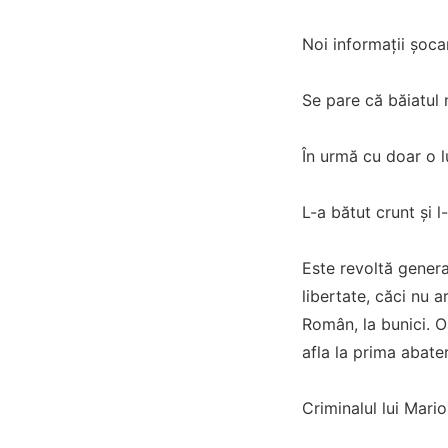
Noi informații șoca
Se pare că băiatul 
În urmă cu doar o lu
L-a bătut crunt și 
Este revoltă genera
libertate, căci nu 
Român, la bunici. O
afla la prima abate
Criminalul lui Mari