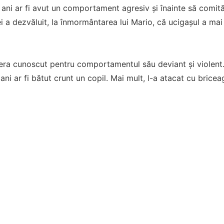
 ani ar fi avut un comportament agresiv și înainte să comit
i a dezvăluit, la înmormântarea lui Mario, că ucigașul a ma
era cunoscut pentru comportamentul său deviant și violent.
ni ar fi bătut crunt un copil. Mai mult, l-a atacat cu briceagu