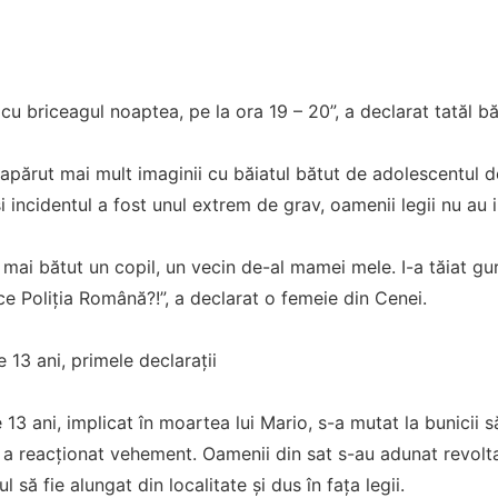
 cu briceagul noaptea, pe la ora 19 – 20”, a declarat tatăl bă
 apărut mai mult imaginii cu băiatul bătut de adolescentul d
i incidentul a fost unul extrem de grav, oamenii legii nu au i
 mai bătut un copil, un vecin de-al mamei mele. I-a tăiat gura
ace Poliția Română?!”, a declarat o femeie din Cenei.
 13 ani, primele declarații
13 ani, implicat în moartea lui Mario, s-a mutat la bunicii 
a reacționat vehement. Oamenii din sat s-au adunat revoltați
l să fie alungat din localitate și dus în fața legii.