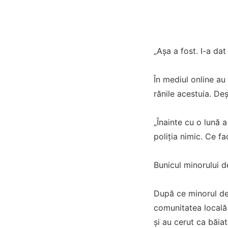
„Așa a fost. I-a dat
În mediul online au
rănile acestuia. Deș
„Înainte cu o lună a
poliția nimic. Ce f
Bunicul minorului de
După ce minorul de 
comunitatea locală 
și au cerut ca băiatu