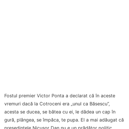
Fostul premier Victor Ponta a declarat că în aceste
vremuri dacă la Cotroceni era „unul ca Băsescu”,
acesta se ducea, se bătea cu ei, le dădea un cap în
gură, plângea, se împăca, te pupa. El a mai adăugat că
președintele Nicușor Dan nu e un prădător politic.