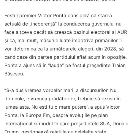
Fostul premier Victor Ponta consideră că starea
actuală de „incoerență” la conducerea guvernului nu
face altceva decât să crească bazinul electoral al AUR
și că, mai mult, măsurile luate împotriva primăriilor îi
vor determina ca la următoarele alegeri, din 2028, să
candideze din partea partidului aflat acum în opoziție.
Ponta a ajuns să în ”laude” pe fostul președinte Traian
Băsescu.
”S-a dus vremea vorbelor mari, a discursurilor. Nu,
domnule, e vremea prădătorilor, trebuie să reziști în
lumea asta. Nu ești tu o mare putere”, a spus Victor
Ponta, la Europa Fm, despre evoluțiile pe plan
internațional și modul în care președintele SUA, Donald
Trump, gestionează relațiile cu celelalte state.