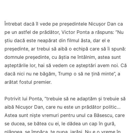
Întrebat dacă îl vede pe președintele Nicușor Dan ca
pe un astfel de prădător, Victor Ponta a răspuns: ”Nu
știu dacă este neapărat din filmul ăsta, dar el e
președinte, ar trebui să aibă o echipă care să îi spună:
domnule președinte, cu ăștia ne întâlnim, astea sunt
așteptările lor, hai să vedem ce așteptări avem noi. Că
dacă nici nu ne băgăm, Trump o să ne țină minte”, a
arătat fostul premier.
Potrivit lui Ponta, ”trebuie să ne adaptăm și trebuie să
aibă Nicușor Dan, care nu este un prădător politic…
Astea sunt niște vremuri pentru unul ca Băsescu, care
se ducea, se bătea cu ei, le dădea un cap în gură,
plângea, se împăca, te pupa, iarăși. Nu e o vreme în