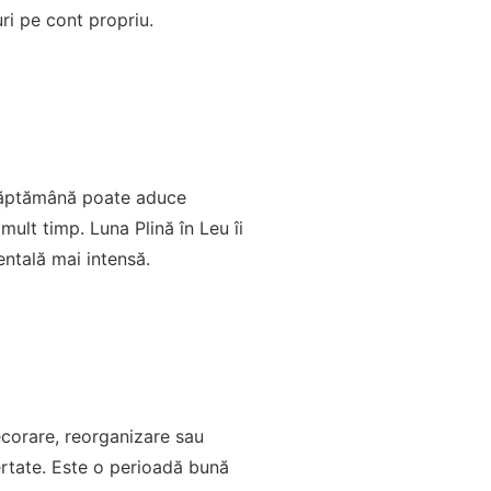
ri pe cont propriu.
ă săptămână poate aduce
ult timp. Luna Plină în Leu îi
mentală mai intensă.
decorare, reorganizare sau
ertate. Este o perioadă bună