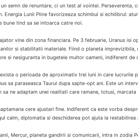
t un semn de renuntare, ci un test al vointei. Perseverenta, 
. Energia Lunii Pline favorizeaza schimbul si echilibrul: at
e bune tind sa se intoarca catre noi.
ajator vine din zona financiara. Pe 3 februarie, Uranus isi 
anilor si stabilitatii materiale. Fiind o planeta imprevizibil
re si nesiguranta in bugetele multor oameni, indiferent de
exista o perioada de aproximativ trei luni in care lucrurile 
anus sa paraseasca Taurul dupa sapte-opt ani. Este un interv
 sa ne adaptam unei realitati care ramane, totusi, marcata 
 saptamana cere ajustari fine. Indiferent ca este vorba despr
gul calm, diplomatia si deschiderea pot ajuta la restabilirea
nii, Mercur, planeta gandirii si comunicarii, intra in zodia Pe