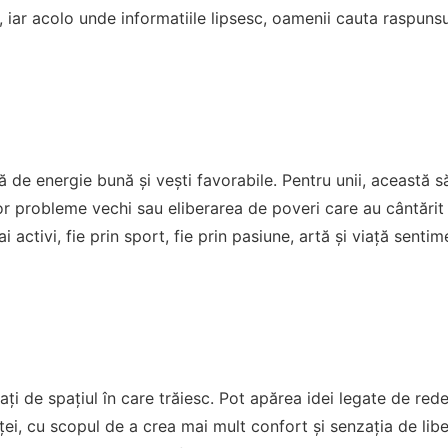
, iar acolo unde informatiile lipsesc, oamenii cauta raspunsu
ă de energie bună și vești favorabile. Pentru unii, aceast
probleme vechi sau eliberarea de poveri care au cântărit m
 activi, fie prin sport, fie prin pasiune, artă și viață senti
ați de spațiul în care trăiesc. Pot apărea idei legate de re
ței, cu scopul de a crea mai mult confort și senzația de lib