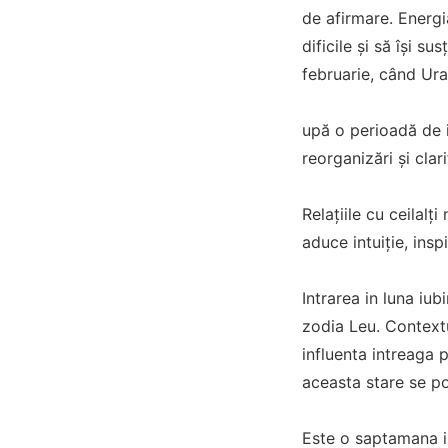
de afirmare. Energi
dificile și să își s
februarie, când Uran
upă o perioadă de in
reorganizări și clar
Relațiile cu ceilalț
aduce intuiție, insp
Intrarea in luna iu
zodia Leu. Contextu
influenta intreaga 
aceasta stare se p
Este o saptamana in