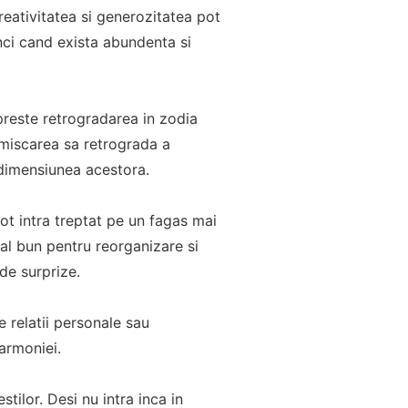
creativitatea si generozitatea pot
unci cand exista abundenta si
opreste retrogradarea in zodia
a, miscarea sa retrograda a
 dimensiunea acestora.
pot intra treptat pe un fagas mai
al bun pentru reorganizare si
de surprize.
e relatii personale sau
 armoniei.
stilor. Desi nu intra inca in