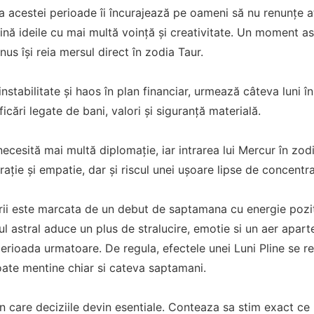
a acestei perioade îi încurajează pe oameni să nu renunțe a
usțină ideile cu mai multă voință și creativitate. Un moment a
us își reia mersul direct în zodia Taur.
stabilitate și haos în plan financiar, urmează câteva luni în 
ificări legate de bani, valori și siguranță materială.
i necesită mai multă diplomație, iar intrarea lui Mercur în zod
irație și empatie, dar și riscul unei ușoare lipse de concentra
birii este marcata de un debut de saptamana cu energie pozit
l astral aduce un plus de stralucire, emotie si un aer apar
perioada urmatoare. De regula, efectele unei Luni Pline se 
oate mentine chiar si cateva saptamani.
 care deciziile devin esentiale. Conteaza sa stim exact ce