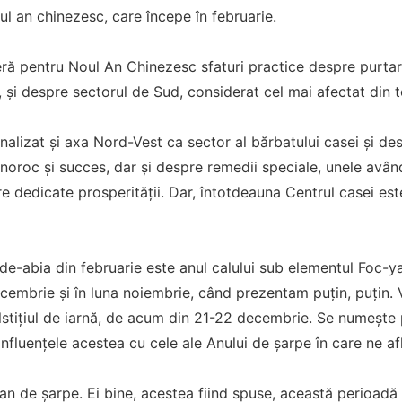
ul an chinezesc, care începe în februarie.
ă pentru Noul An Chinezesc sfaturi practice despre purtar
 și despre sectorul de Sud, considerat cel mai afectat din 
lizat şi axa Nord-Vest ca sector al bărbatului casei și desp
 noroc și succes, dar și despre remedii speciale, unele av
e dedicate prosperității. Dar, întotdeauna Centrul casei est
 de-abia din februarie este anul calului sub elementul Foc-
embrie și în luna noiembrie, când prezentam puțin, puțin. 
lstițiul de iarnă, de acum din 21-22 decembrie. Se numește p
nfluențele acestea cu cele ale Anului de șarpe în care ne af
an de șarpe. Ei bine, acestea fiind spuse, această perioadă