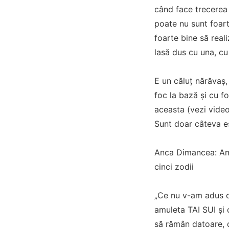
când face trecerea 
poate nu sunt foart
foarte bine să real
lasă dus cu una, cu
E un căluț nărăvaș,
foc la bază și cu f
aceasta (vezi video
Sunt doar câteva e
Anca Dimancea: Amu
cinci zodii
„Ce nu v-am adus de
amuleta TAI SUI și 
să rămân datoare, d