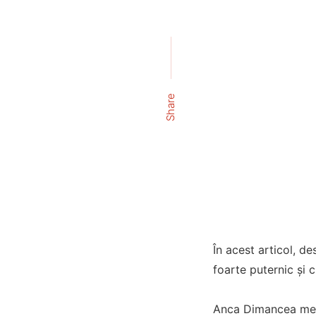
Share
În acest articol, d
foarte puternic și 
Anca Dimancea menți