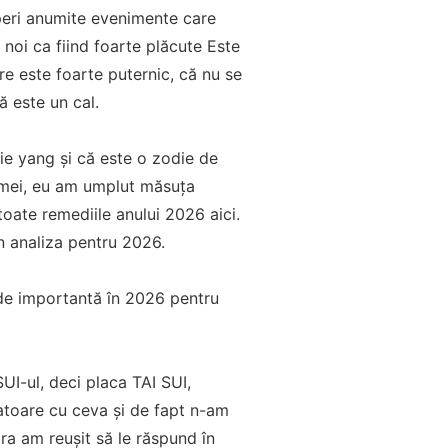
speri anumite evenimente care
noi ca fiind foarte plăcute Este
re este foarte puternic, că nu se
ă este un cal.
ie yang și că este o zodie de
ii mei, eu am umplut măsuța
toate remediile anului 2026 aici.
n analiza pentru 2026.
 de importantă în 2026 pentru
UI-ul, deci placa TAI SUI,
datoare cu ceva și de fapt n-am
ra am reușit să le răspund în