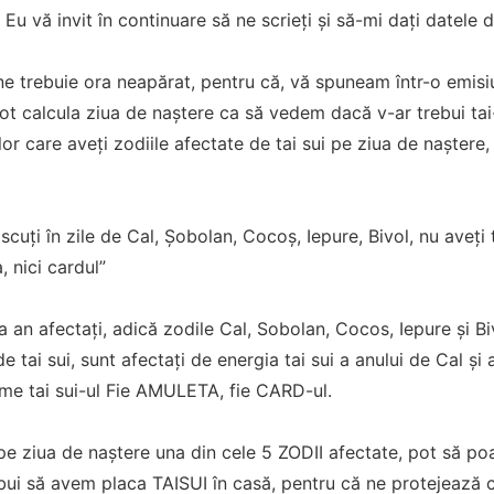
Eu vă invit în continuare să ne scrieți și să-mi dați datele 
ne trebuie ora neapărat, pentru că, vă spuneam într-o emisi
t calcula ziua de naștere ca să vedem dacă v-ar trebui tai-s
r care aveți zodiile afectate de tai sui pe ziua de naștere, 
cuți în zile de Cal, Şobolan, Cocoș, Iepure, Bivol, nu aveți t
, nici cardul”
a an afectați, adică zodile Cal, Sobolan, Cocos, Iepure și Bi
de tai sui, sunt afectați de energia tai sui a anului de Cal şi
ume tai sui-ul Fie AMULETA, fie CARD-ul.
pe ziua de naștere una din cele 5 ZODII afectate, pot să p
ebui să avem placa TAISUI în casă, pentru că ne protejează ca