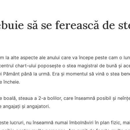
buie să se ferească de st
 la alte aspecte ale anului care va începe peste cam o lun
n centrul chart-ului poposește o stea magistral de bună și ac
tei Pământ până la urmă. Era și momentul să vină o stea bene
e încheie.
boală, steaua a 2-a bolilor, care înseamnă posibil și neînțel
e angajați și angajatori.
ste lucruri, nu înseamnă numai îmbolnăviri în plan fizic, m