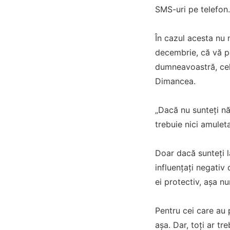
SMS-uri pe telefon. 
În cazul acesta nu 
decembrie, că vă po
dumneavoastră, celo
Dimancea.
„Dacă nu sunteți năs
trebuie nici amuleta
Doar dacă sunteți l
influențați negativ 
ei protectiv, așa n
Pentru cei care au 
așa. Dar, toți ar tr