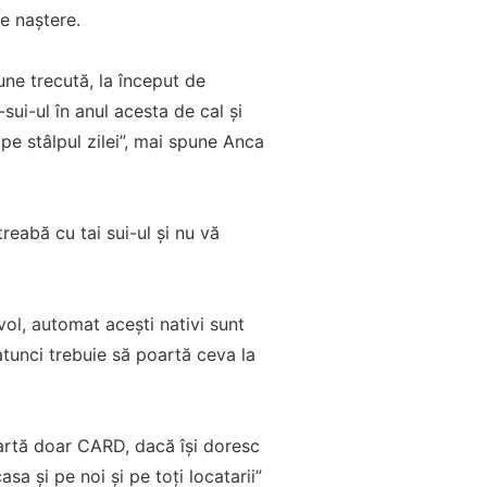
de naștere.
une trecută, la început de
ui-ul în anul acesta de cal și
pe stâlpul zilei”, mai spune Anca
reabă cu tai sui-ul și nu vă
vol, automat acești nativi sunt
 atunci trebuie să poartă ceva la
oartă doar CARD, dacă își doresc
sa și pe noi și pe toți locatarii”