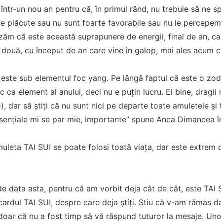
într-un nou an pentru că, în primul rând, nu trebuie să ne 
e plăcute sau nu sunt foarte favorabile sau nu le percepem 
izăm că este această suprapunere de energii, final de an, ca
 două, cu început de an care vine în galop, mai ales acum c
 este sub elementul foc yang. Pe lângă faptul că este o zod
oc ca element al anului, deci nu e puțin lucru. Ei bine, drag
), dar să știți că nu sunt nici pe departe toate amuletele și 
sențiale mi se par mie, importante” spune Anca Dimancea î
leta TAI SUI se poate folosi toată viaţa, dar este extrem
 data asta, pentru că am vorbit deja cât de cât, este TAI S
cardul TAI SUI, despre care deja știți. Știu că v-am rămas 
oar că nu a fost timp să vă răspund tuturor la mesaje. Uno