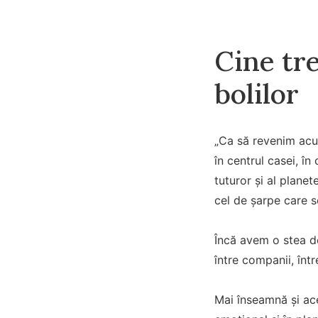
Cine tre
bolilor
„Ca să revenim acum
în centrul casei, î
tuturor și al plane
cel de șarpe care s
Încă avem o stea de 
între companii, într
Mai înseamnă și ace