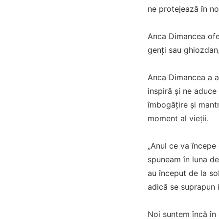
ne protejează în no
Anca Dimancea ofer
genți sau ghiozdan,
Anca Dimancea a ana
inspiră și ne aduce
îmbogățire și mantr
moment al vieţii.
„Anul ce va începe
spuneam în luna dec
au început de la so
adică se suprapun i
Noi suntem încă în 