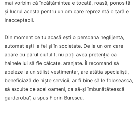
mai vorbim că încălțămintea e tocată, roasă, ponosită
și lucrul acesta pentru un om care reprezintă o țară e
inacceptabil.
Din moment ce tu acasă ești o persoană neglijentă,
automat ești la fel și în societate. De la un om care
apare cu părul ciufulit, nu poți avea pretenția ca
hainele lui să fie călcate, aranjate. Îi recomand să
apeleze la un stilist vestimentar, are atâția specialiști,
beneficiază de niște servicii, ar fi bine să le folosească,
să asculte de acei oameni, ca să-și îmbunătățească
garderoba”, a spus Florin Burescu.