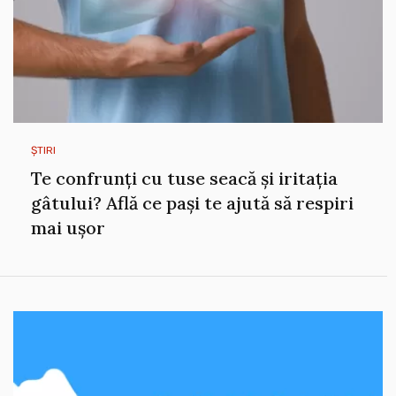
ȘTIRI
Te confrunți cu tuse seacă și iritația
gâtului? Află ce pași te ajută să respiri
mai ușor