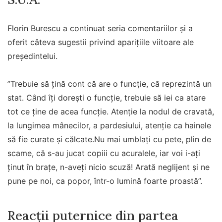
Florin Burescu a continuat seria comentariilor și a
oferit câteva sugestii privind aparițiile viitoare ale
președintelui.
”Trebuie să țină cont că are o funcție, că reprezintă un
stat. Când îți dorești o funcție, trebuie să iei ca atare
tot ce ține de acea funcție. Atenție la nodul de cravată,
la lungimea mânecilor, a pardesiului, atenție ca hainele
să fie curate și călcate.Nu mai umblați cu pete, plin de
scame, că s-au jucat copiii cu acuralele, iar voi i-ați
ținut în brațe, n-aveți nicio scuză! Arată neglijent și ne
pune pe noi, ca popor, într-o lumină foarte proastă”.
Reacții puternice din partea