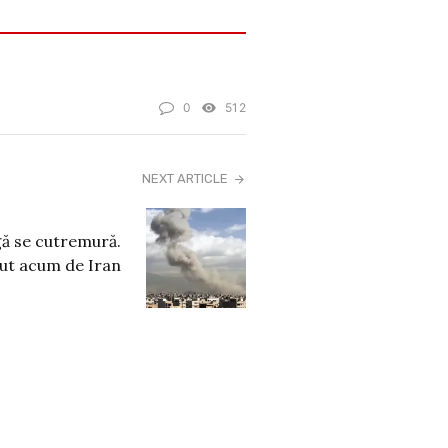
0
512
NEXT ARTICLE
ă se cutremură.
cut acum de Iran