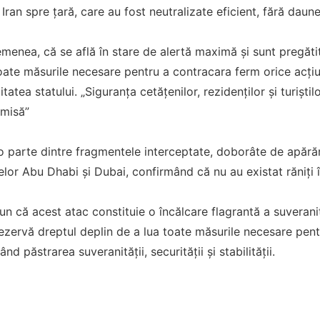
Iran spre țară, care au fost neutralizate eficient, fără daun
enea, că se află în stare de alertă maximă și sunt pregătit
toate măsurile necesare pentru a contracara ferm orice acț
litatea statului. „Siguranța cetățenilor, rezidenților și turiști
omisă”
 parte dintre fragmentele interceptate, doborâte de apărăr
telor Abu Dhabi și Dubai, confirmând că nu au existat răniți î
un că acest atac constituie o încălcare flagrantă a suveranită
 rezervă dreptul deplin de a lua toate măsurile necesare pentru
ând păstrarea suveranității, securității și stabilității.