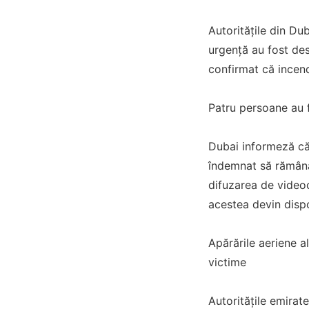
Autoritățile din D
urgență au fost des
confirmat că incend
Patru persoane au fo
Dubai informeză că 
îndemnat să rămână 
difuzarea de videoc
acestea devin dispo
Apărările aeriene a
victime
Autoritățile emirat