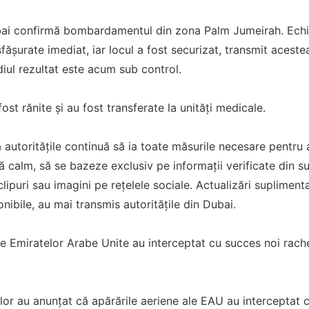
ubai confirmă bombardamentul din zona Palm Jumeirah. Echip
fășurate imediat, iar locul a fost securizat, transmit aceste
iul rezultat este acum sub control.
st rănite și au fost transferate la unități medicale.
autoritățile continuă să ia toate măsurile necesare pentru a
calm, să se bazeze exclusiv pe informații verificate din sur
lipuri sau imagini pe rețelele sociale. Actualizări supliment
nibile, au mai transmis autoritățile din Dubai.
le Emiratelor Arabe Unite au interceptat cu succes noi rache
elor au anunțat că apărările aeriene ale EAU au interceptat