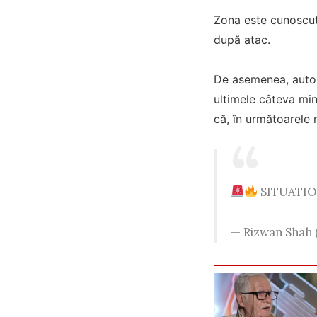
Zona este cunoscută
după atac.
De asemenea, autori
ultimele câteva min
că, în următoarele 
SITUATI
— Rizwan Shah