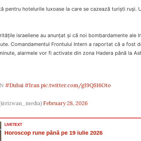
 pentru hotelurile luxoase la care se cazează turiști ruși. U
tățile israeliene au anunțat și că noi bombardamente ale Iran
ute. Comandamentul Frontului Intern a raportat că a fost det
minute, alarmele vor fi activate din zona Hadera până la As
ON
#Dubai
#Iran
pic.twitter.com/gI9QS16Oto
 (@rizwan_media)
February 28, 2026
LIVETEXT
Horoscop rune până pe 19 iulie 2026