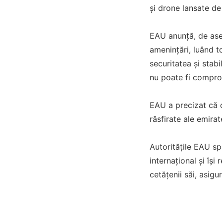
și drone lansate de 
EAU anunță, de asem
amenințări, luând 
securitatea și stabi
nu poate fi compr
EAU a precizat că o
răsfirate ale emira
Autoritățile EAU sp
internațional și își
cetățenii săi, asigur