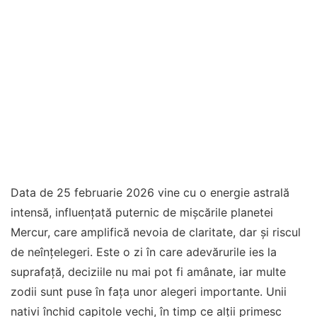
Data de 25 februarie 2026 vine cu o energie astrală
intensă, influențată puternic de mișcările planetei
Mercur, care amplifică nevoia de claritate, dar și riscul
de neînțelegeri. Este o zi în care adevărurile ies la
suprafață, deciziile nu mai pot fi amânate, iar multe
zodii sunt puse în fața unor alegeri importante. Unii
nativi închid capitole vechi, în timp ce alții primesc