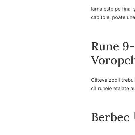
Iarna este pe final 
capitole, poate une
Rune 9-
Voropch
Câteva zodii trebui
că runele etalate a
Berbec 