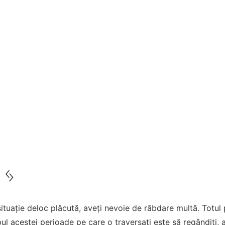
 ᛃ
 situație deloc plăcută, aveți nevoie de răbdare multă. Totul
l acestei perioade pe care o traversați este să regândiți, a