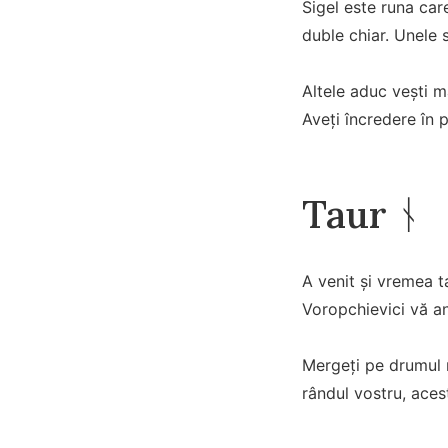
Sigel este runa car
duble chiar. Unele s
Altele aduc vești m
Aveți încredere în 
Taur ᚾ
A venit și vremea ta
Voropchievici vă anu
Mergeți pe drumul n
rândul vostru, acest