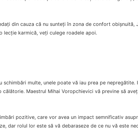
edați din cauza că nu sunteți în zona de confort obișnuită, 
o lecție karmică, veți culege roadele apoi.
u schimbări multe, unele poate vă iau prea pe nepregătite.
 călătorie. Maestrul Mihai Voropchievici vă previne să aveți 
himbări pozitive, care vor avea un impact semnificativ asupr
eze, dar rolul lor este să vă debaraseze de ce nu vă este ne