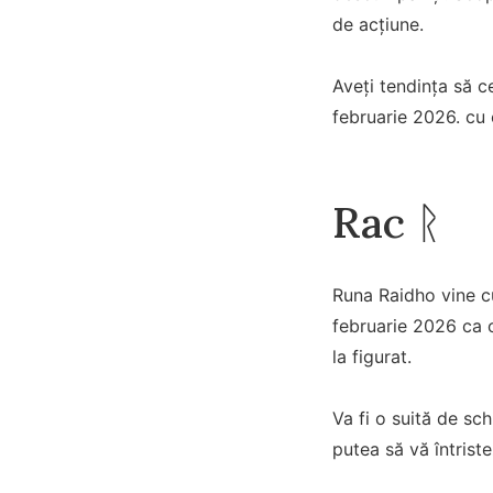
de acțiune.
Aveți tendința să c
februarie 2026. cu 
Rac ᚱ
Runa Raidho vine c
februarie 2026 ca o
la figurat.
Va fi o suită de sc
putea să vă întrist