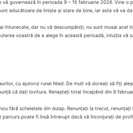
e vă guvernează în perioada 9 – 15 februarie 2026. Vine o 
unt aducătoare de liniște și stare de bine, iar asta vă va da 
ai întunecate, dar nu vă descumpăniți, nu sunt musai acel t
puterea voastră de a alege în această perioadă, intuiția vă s
urilor, cu ajutorul runei Nied. De mult vă doreați să fiți aleși
nță că dați lovitura. Renașteți total începând din 9 februari
ou fără scheletele din dulap. Renunțați la trecut, renunțați 
 parcurs poate fi însă întrerupt dacă vă înconjurați de profi