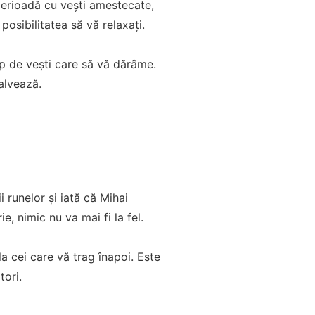
perioadă cu vești amestecate,
posibilitatea să vă relaxați.
ip de vești care să vă dărâme.
alvează.
i runelor și iată că Mihai
e, nimic nu va mai fi la fel.
la cei care vă trag înapoi. Este
tori.