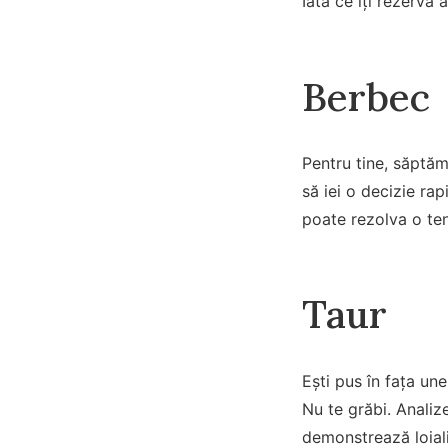
Iată ce îți rezervă
Berbec
Pentru tine, săptăm
să iei o decizie rap
poate rezolva o ten
Taur
Ești pus în fața un
Nu te grăbi. Analize
demonstrează loiali