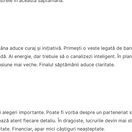
 astrele în această săptămână.
âna aduce curaj și inițiativă. Primești o veste legată de ban
idă. Ai energie, dar trebuie să o canalizezi inteligent. În pla
siune mai veche. Finalul săptămânii aduce claritate.
ei alegeri importante. Poate fi vorba despre un parteneriat 
ază atent fiecare detaliu. În dragoste, lucrurile devin mai sta
tate. Financiar, apar mici câștiguri neașteptate.