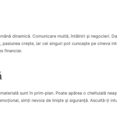
mână dinamică. Comunicare multă, întâlniri și negocieri. Da
e, pasiunea crește, iar cei singuri pot cunoaște pe cineva int
s financiar.
ă
a materială sunt în prim-plan. Poate apărea o cheltuială neaș
emoțional, simți nevoia de liniște și siguranță. Ascultă-ți int