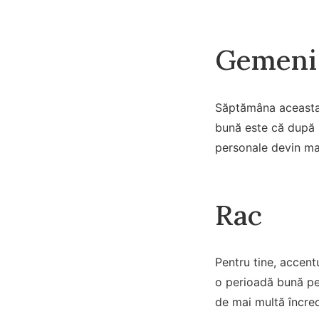
Gemeni
Săptămâna aceasta î
bună este că după m
personale devin mai
Rac
Pentru tine, accent
o perioadă bună pen
de mai multă încred