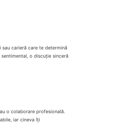
i sau carieră care te determină
n sentimental, o discuție sinceră
sau o colaborare profesională.
bile, iar cineva îți