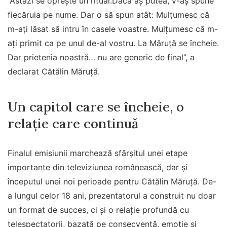
”Astăzi se oprește un ritual.Dacă aș putea, v-aș spune
fiecăruia pe nume. Dar o să spun atât: Mulțumesc că
m-ați lăsat să intru în casele voastre. Mulțumesc că m-
ați primit ca pe unul de-al vostru. La Măruță se încheie.
Dar prietenia noastră… nu are generic de final”, a
declarat Cătălin Măruță.
Un capitol care se încheie, o
relație care continuă
Finalul emisiunii marchează sfârșitul unei etape
importante din televiziunea românească, dar și
începutul unei noi perioade pentru Cătălin Măruță. De-
a lungul celor 18 ani, prezentatorul a construit nu doar
un format de succes, ci și o relație profundă cu
telespectatorii, bazată pe consecvență, emoție și