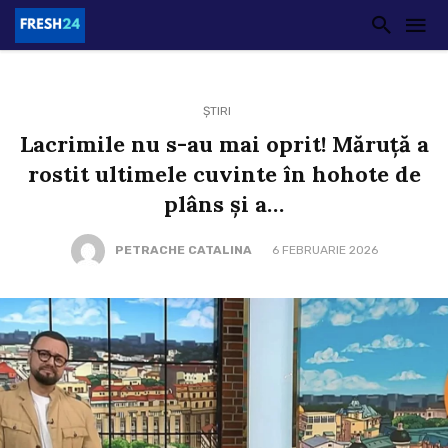
ȘTIRI
Lacrimile nu s-au mai oprit! Măruță a
rostit ultimele cuvinte în hohote de
plâns și a…
PETRACHE CATALINA
6 FEBRUARIE 2026