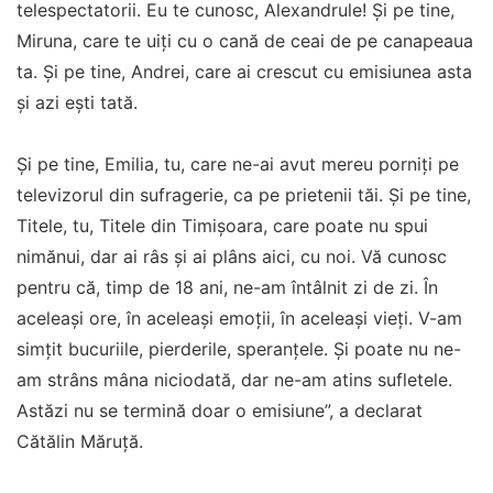
telespectatorii. Eu te cunosc, Alexandrule! Și pe tine,
Miruna, care te uiți cu o cană de ceai de pe canapeaua
ta. Și pe tine, Andrei, care ai crescut cu emisiunea asta
și azi ești tată.
Și pe tine, Emilia, tu, care ne-ai avut mereu porniți pe
televizorul din sufragerie, ca pe prietenii tăi. Și pe tine,
Titele, tu, Titele din Timișoara, care poate nu spui
nimănui, dar ai râs și ai plâns aici, cu noi. Vă cunosc
pentru că, timp de 18 ani, ne-am întâlnit zi de zi. În
aceleași ore, în aceleași emoții, în aceleași vieți. V-am
simțit bucuriile, pierderile, speranțele. Și poate nu ne-
am strâns mâna niciodată, dar ne-am atins sufletele.
Astăzi nu se termină doar o emisiune”, a declarat
Cătălin Măruță.