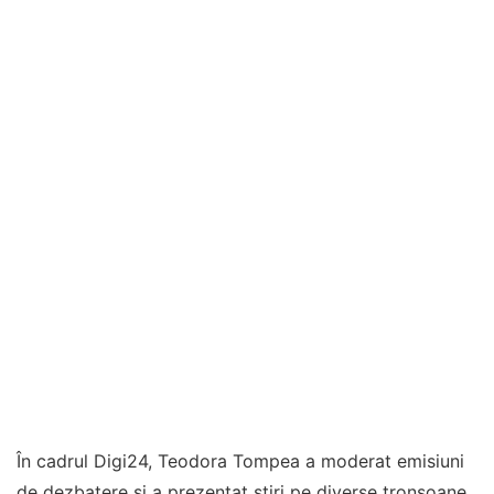
În cadrul Digi24, Teodora Tompea a moderat emisiuni
de dezbatere și a prezentat știri pe diverse tronsoane