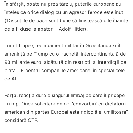
În sfârșit, poate nu prea târziu, puterile europene au
înțeles că orice dialog cu un agresor feroce este inutil
(‘Discuțiile de pace sunt bune să liniștească oile înainte
de a fi duse la abator’ – Adolf Hitler).
Trimit trupe și echipament militar în Groenlanda și îl
amenință pe Trump cu o ‘rachetă’ intercontinentală de
93 miliarde euro, alcătuită din restricții și interdicții pe
piața UE pentru companiile americane, în special cele
de AI.
Forța, reacția dură e singurul limbaj pe care îl pricepe
Trump. Orice solicitare de noi ‘convorbiri’ cu dictatorul
american din partea Europei este ridicolă și umilitoare”,
consideră CTP.