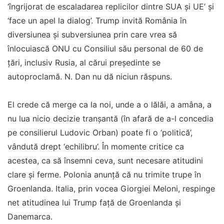
‘îngrijorat de escaladarea replicilor dintre SUA și UE’ și
‘face un apel la dialog’. Trump invită România în
diversiunea și subversiunea prin care vrea să
înlocuiască ONU cu Consiliul său personal de 60 de
țări, inclusiv Rusia, al cărui președinte se
autoproclamă. N. Dan nu dă niciun răspuns.
El crede că merge ca la noi, unde a o lălăi, a amâna, a
nu lua nicio decizie tranșantă (în afară de a-l concedia
pe consilierul Ludovic Orban) poate fi o ‘politică’,
vândută drept ‘echilibru’. În momente critice ca
acestea, ca să însemni ceva, sunt necesare atitudini
clare și ferme. Polonia anunță că nu trimite trupe în
Groenlanda. Italia, prin vocea Giorgiei Meloni, respinge
net atitudinea lui Trump față de Groenlanda și
Danemarca.