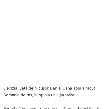
Decizia luată de Nicușor Dan și Oana Țoiu a făcut
România de râs, în opinia unui jurnalist.
Faptul că nu avem o poziție clară privind decizia lui