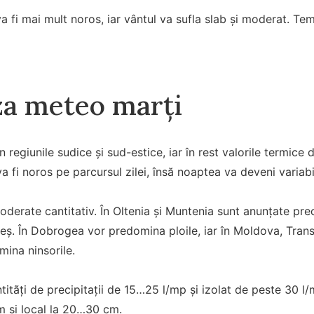
 va fi mai mult noros, iar vântul va sufla slab şi moderat. 
a meteo marți
 regiunile sudice şi sud-estice, iar în rest valorile termice 
 fi noros pe parcursul zilei, însă noaptea va deveni variabil
moderate cantitativ. În Oltenia şi Muntenia sunt anunţate preci
ş. În Dobrogea vor predomina ploile, iar în Moldova, Transil
ina ninsorile.
itãţi de precipitaţii de 15…25 l/mp şi izolat de peste 30 l
m şi local la 20…30 cm.