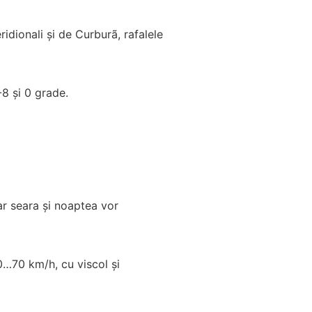
idionali şi de Curburã, rafalele
-8 şi 0 grade.
iar seara şi noaptea vor
0…70 km/h, cu viscol şi