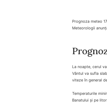
Prognoza meteo 17 f
Meteorologii anunță 
Prognoz
La noapte, cerul va a
Vântul va sufla sla
viteze în general 
Temperaturile minim
Banatului şi pe lito