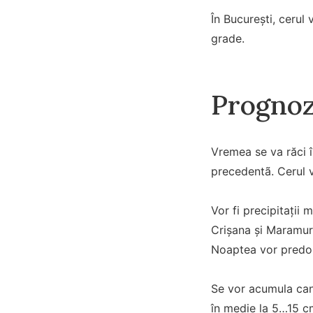
În București, cerul
grade.
Prognoz
Vremea se va răci în
precedentã. Cerul va
Vor fi precipitaţii 
Crişana şi Maramure
Noaptea vor predom
Se vor acumula cant
în medie la 5…15 c