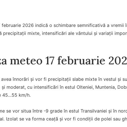
ebruarie 2026 indică o schimbare semnificativă a vremii în 
precipitații mixte, intensificări ale vântului și variații imp
a meteo 17 februarie 202
vea înnorãri şi vor fi precipitaţii slabe mixte în vestul şi sud
b şi moderat, cu intensificãri în estul Olteniei, Muntenia, D
de 45…55 km/h.
e se vor situa între -9 grade în estul Transilvaniei şi în no
ral. Izolat se va forma ceaţã şi vor fi condiţii de polei sau g