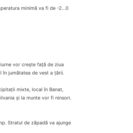
Temperatura minimã va fi de -2…0
diurne vor creşte faţã de ziua
 în jumãtatea de vest a ţãrii.
pitaţii mixte, local în Banat,
vania şi la munte vor fi ninsori.
/mp. Stratul de zãpadã va ajunge