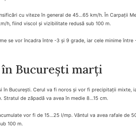
nsificãri cu viteze în general de 45…65 km/h. În Carpaţii Mer
/h, fiind viscol şi vizibilitate redusã sub 100 m.
e se vor încadra între -3 şi 9 grade, iar cele minime între 
în București marți
 în București. Cerul va fi noros şi vor fi precipitaţii mixte, 
e. Stratul de zãpadã va avea în medie 8…15 cm.
acumulate vor fi de 15…25 l/mp. Vântul va avea rafale de 5
 sub 100 m.