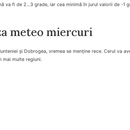
va fi de 2…3 grade, iar cea minimã în jurul valorii de -1 g
a meteo miercuri
Munteniei şi Dobrogea, vremea se menține rece. Cerul va ave
n mai multe regiuni.