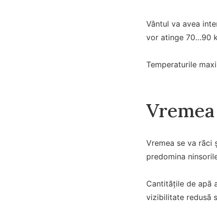
Vântul va avea inte
vor atinge 70…90 km
Temperaturile maxim
Vremea 
Vremea se va rãci și
predomina ninsoril
Cantitãţile de apã 
vizibilitate redusã