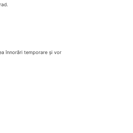
rad.
a înnorãri temporare şi vor