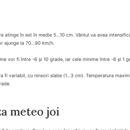
a atinge în est în medie 5…10 cm. Vântul va avea intensific
vor ajunge la 70…90 km/h.
 vor fi între -6 şi 10 grade, iar cele minime între -8 şi 1 g
va fi variabil, cu ninsori slabe (1…3 cm). Temperatura maximã
rade.
a meteo joi