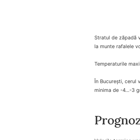
Stratul de zãpadã v
la munte rafalele 
Temperaturile maxime
În București, cerul 
minima de -4…-3 g
Prognoz