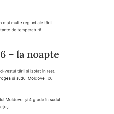
mai multe regiuni ale țării.
ortante de temperatură.
6 – la noapte
-vestul ţãrii şi izolat în rest.
obrogea şi sudul Moldovei, cu
rdul Moldovei şi 4 grade în sudul
heţuş.