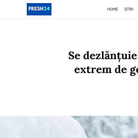
HOME
ȘTIRI
Se dezlănțuie
extrem de g