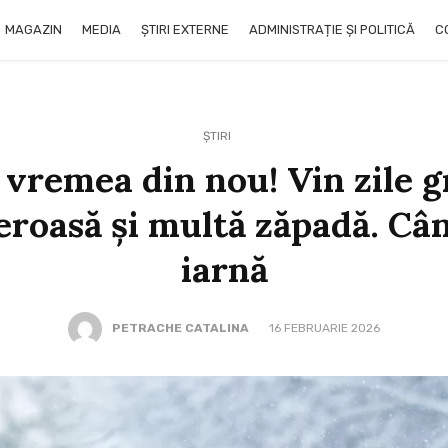
MAGAZIN
MEDIA
ȘTIRI EXTERNE
ADMINISTRAȚIE ȘI POLITICĂ
C
ȘTIRI
 vremea din nou! Vin zile 
eroasă și multă zăpadă. Câ
iarnă
PETRACHE CATALINA
16 FEBRUARIE 2026